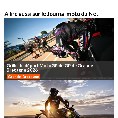
A lire aussi sur le Journal moto du Net
Grille
de
départ
MotoGP
du
GP
de
Grande-
Bretagne
2026
Grande-Bretagne