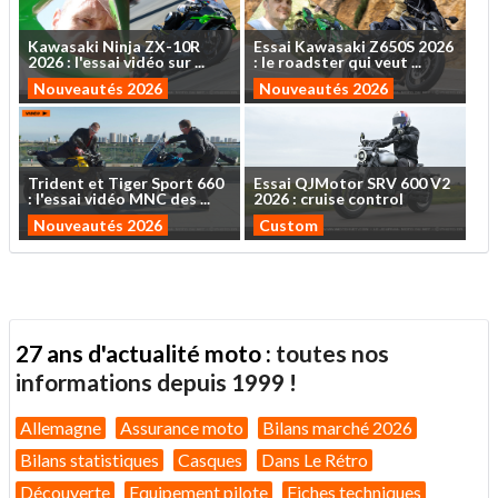
Kawasaki
Ninja
ZX-10R
Essai
Kawasaki
Z650S
2026
2026
:
l'essai
vidéo
sur
...
:
le
roadster
qui
veut
...
Nouveautés 2026
Nouveautés 2026
Trident
et
Tiger
Sport
660
Essai
QJMotor
SRV
600
V2
:
l'essai
vidéo
MNC
des
...
2026
:
cruise
control
Nouveautés 2026
Custom
27 ans d'actualité moto :
toutes nos
informations depuis 1999 !
Allemagne
Assurance moto
Bilans marché 2026
Bilans statistiques
Casques
Dans Le Rétro
Découverte
Equipement pilote
Fiches techniques