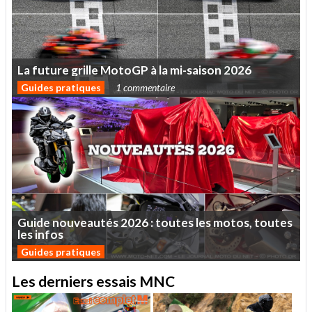
La
future
grille
MotoGP
à
la
mi-saison
2026
Guides pratiques
1 commentaire
Guide
nouveautés
2026
:
toutes
les
motos,
toutes
les
infos
Guides pratiques
Les derniers essais MNC