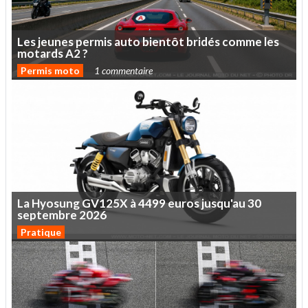
Les
jeunes
permis
auto
bientôt
bridés
comme
les
motards
A2
?
Permis moto
1 commentaire
La
Hyosung
GV125X
à
4499
euros
jusqu'au
30
septembre
2026
Pratique