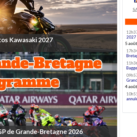
S
12h3
2027
tos
Kawasaki
2027
5 aoû
17h3
Breta
11h3
Bagge
09h5
Grand
4 aoû
10h5
annul
GP
de
Grande-Bretagne
2026