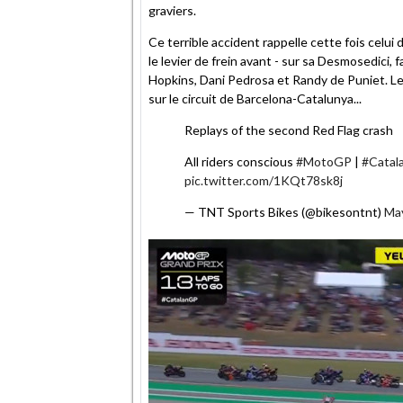
graviers.
Ce terrible accident rappelle cette fois celui
le levier de frein avant - sur sa Desmosedici, 
Hopkins, Dani Pedrosa et Randy de Puniet. L
sur le circuit de Barcelona-Catalunya...
Replays of the second Red Flag crash
All riders conscious
#MotoGP
|
#Catal
pic.twitter.com/1KQt78sk8j
— TNT Sports Bikes (@bikesontnt)
May