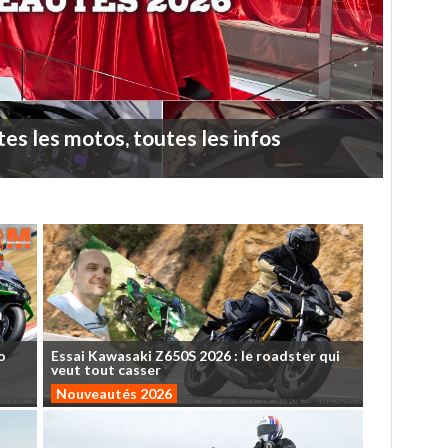
tes
les
motos,
toutes
les
infos
o
Essai
Kawasaki
Z650S
2026
:
le
roadster
qui
veut
tout
casser
Nouveautés 2026