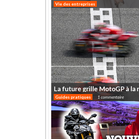
Vie des entreprises
La
future
grille
MotoGP
à
la
Guides pratiques
1 commentaire