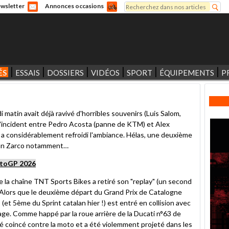
Rechercher
wsletter
Annonces occasions
Formulaire de recherche
ÉS
ESSAIS
DOSSIERS
VIDÉOS
SPORT
ÉQUIPEMENTS
P
matin avait déjà ravivé d'horribles souvenirs (Luis Salom,
l'incident entre Pedro Acosta (panne de KTM) et Alex
 a considérablement refroidi l'ambiance. Hélas, une deuxième
hann Zarco notamment…
otoGP 2026
e la chaîne TNT Sports Bikes a retiré son "replay" (un second
. Alors que le deuxième départ du Grand Prix de Catalogne
(et 5ème du Sprint catalan hier !) est entré en collision avec
age. Comme happé par la roue arrière de la Ducati n°63 de
é coincé contre la moto et a été violemment projeté dans les