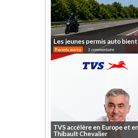
Les
jeunes
permis
auto
bient
Permis moto
1 commentaire
TVS
accélère
en
Europe
et
e
Thibault
Chevalier