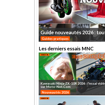
Guide
nouveautés
2026
:
tou
Guides pratiques
Les derniers essais MNC
Kawasaki
Ninja
ZX-10R
2026
:
l'essai
vidé
sur
Moto-Net.Com
Nouveautés 2026