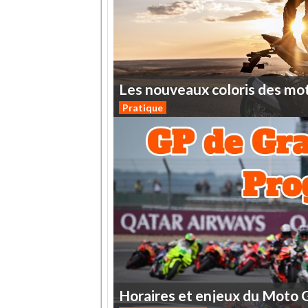
Les
nouveaux
coloris
des
mo
Pratique
Horaires
et
enjeux
du
Moto