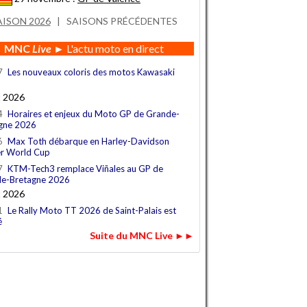
AISON 2026
|
SAISONS PRÉCÉDENTES
MNC
Live
► L'actu moto en direct
7
Les nouveaux coloris des motos Kawasaki
t 2026
4
Horaires et enjeux du Moto GP de Grande-
gne 2026
6
Max Toth débarque en Harley-Davidson
r World Cup
7
KTM-Tech3 remplace Viñales au GP de
e-Bretagne 2026
t 2026
1
Le Rally Moto TT 2026 de Saint-Palais est
é
Suite du MNC Live ►►