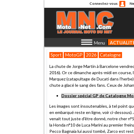
Connectez-vous
Ne
ACTUALIT
Menu
Sport
MotoGP
2026
Catalogne
La chute de Jorge Martin à Barcelone vendredi 
2016). Or ce dimanche après-midi en course, 
Marquez (catapultage de Ducati dans l'herbe)
chute a glacé le sang des fans. Ceux de Jo
Dossier spécial GP de Catalogne M
Les images sont insoutenables, à tel point qu
en embarqué reste en ligne, voir ci-dessous)
venait tout juste d'être donné, notre cher n°5 
la Honda n°10 de Luca Marini au premier frein
Pecco Bagnaia lui aussi tombé, Zarco est rest