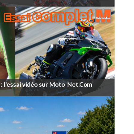
:
l'essai
vidéo
sur
Moto-Net.Com