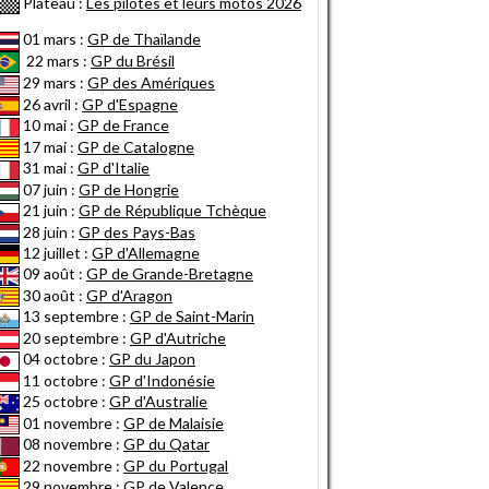
Plateau :
Les pilotes et leurs motos 2026
01 mars :
GP de Thaïlande
22 mars :
GP du Brésil
29 mars :
GP des Amériques
26 avril :
GP d'Espagne
10 mai :
GP de France
17 mai :
GP de Catalogne
31 mai :
GP d'Italie
07 juin :
GP de Hongrie
21 juin :
GP de République Tchèque
28 juin :
GP des Pays-Bas
12 juillet :
GP d'Allemagne
09 août :
GP de Grande-Bretagne
30 août :
GP d'Aragon
13 septembre :
GP de Saint-Marin
20 septembre :
GP d'Autriche
04 octobre :
GP du Japon
11 octobre :
GP d'Indonésie
25 octobre :
GP d'Australie
01 novembre :
GP de Malaisie
08 novembre :
GP du Qatar
22 novembre :
GP du Portugal
29 novembre :
GP de Valence