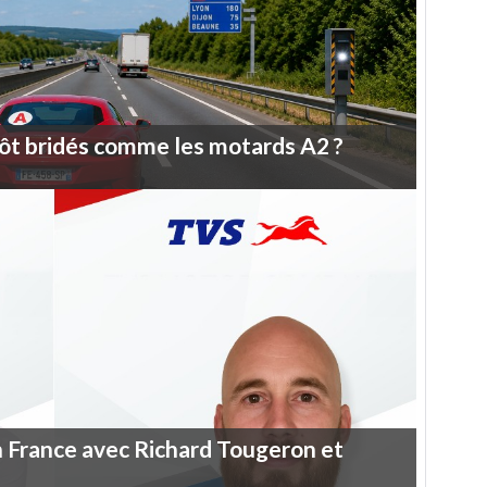
ôt
bridés
comme
les
motards
A2
?
n
France
avec
Richard
Tougeron
et