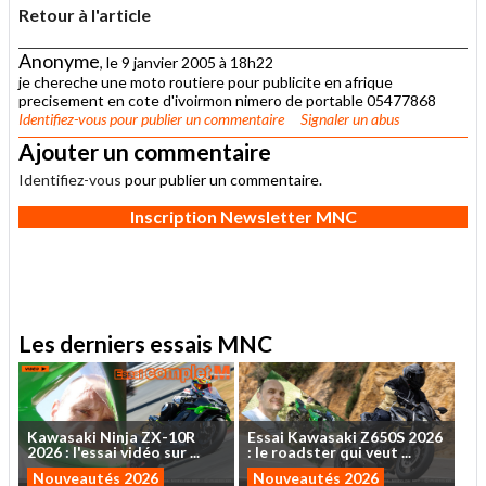
Retour à l'article
Anonyme
, le 9 janvier 2005 à 18h22
je chereche une moto routiere pour publicite en afrique
precisement en cote d'ivoirmon nimero de portable 05477868
Identifiez-vous
pour publier un commentaire
Signaler un abus
Ajouter un commentaire
Identifiez-vous
pour publier un commentaire.
Inscription Newsletter MNC
Les derniers essais MNC
Kawasaki
Ninja
ZX-10R
Essai
Kawasaki
Z650S
2026
2026
:
l'essai
vidéo
sur
...
:
le
roadster
qui
veut
...
Nouveautés 2026
Nouveautés 2026