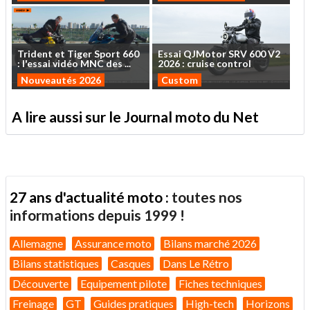
Trident
et
Tiger
Sport
660
Essai
QJMotor
SRV
600
V2
:
l'essai
vidéo
MNC
des
...
2026
:
cruise
control
Nouveautés 2026
Custom
A lire aussi sur le Journal moto du Net
27 ans d'actualité moto :
toutes nos
informations depuis 1999 !
Allemagne
Assurance moto
Bilans marché 2026
Bilans statistiques
Casques
Dans Le Rétro
Découverte
Equipement pilote
Fiches techniques
Freinage
GT
Guides pratiques
High-tech
Horizons