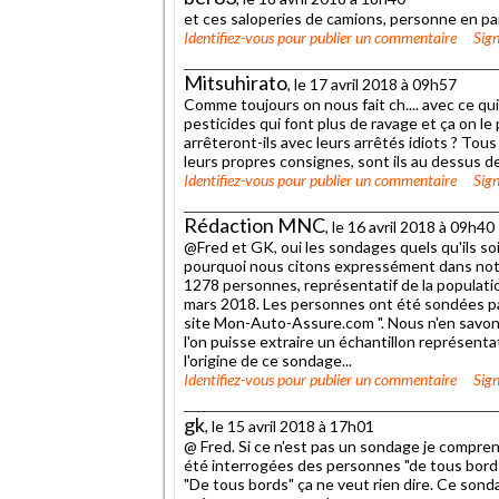
et ces saloperies de camions, personne en par
Identifiez-vous
pour publier un commentaire
Sign
Mitsuhirato
, le 17 avril 2018 à 09h57
Comme toujours on nous fait ch.... avec ce qui 
pesticides qui font plus de ravage et ça on le
arrêteront-ils avec leurs arrêtés idiots ? To
leurs propres consignes, sont ils au dessus de 
Identifiez-vous
pour publier un commentaire
Sign
Rédaction MNC
, le 16 avril 2018 à 09h40
@Fred et GK, oui les sondages quels qu'ils so
pourquoi nous citons expressément dans notre a
1278 personnes, représentatif de la populatio
mars 2018. Les personnes ont été sondées pa
site Mon-Auto-Assure.com ". Nous n'en savons 
l'on puisse extraire un échantillon représentat
l'origine de ce sondage...
Identifiez-vous
pour publier un commentaire
Sign
gk
, le 15 avril 2018 à 17h01
@ Fred. Si ce n'est pas un sondage je comprend
été interrogées des personnes "de tous bords"
"De tous bords" ça ne veut rien dire. Ce sond