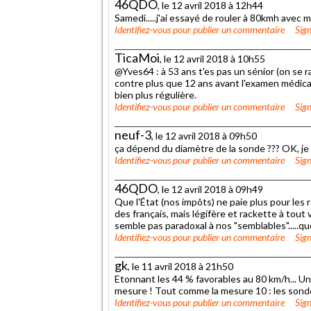
46QDO
, le 12 avril 2018 à 12h44
Samedi.....j'ai essayé de rouler à 80kmh avec ma mo
Identifiez-vous
pour publier un commentaire
Sign
TicaMoi
, le 12 avril 2018 à 10h55
@Yves64 : à 53 ans t'es pas un sénior (on se ra
contre plus que 12 ans avant l'examen médical 
bien plus régulière.
Identifiez-vous
pour publier un commentaire
Sign
neuf-3
, le 12 avril 2018 à 09h50
ça dépend du diamètre de la sonde ??? OK, je s
Identifiez-vous
pour publier un commentaire
Sign
46QDO
, le 12 avril 2018 à 09h49
Que l'État (nos impôts) ne paie plus pour les r
des français, mais légifère et rackette à tout
semble pas paradoxal à nos "semblables".....que d
Identifiez-vous
pour publier un commentaire
Sign
gk
, le 11 avril 2018 à 21h50
Etonnant les 44 % favorables au 80 km/h... U
mesure ! Tout comme la mesure 10 : les sondés
Identifiez-vous
pour publier un commentaire
Sign