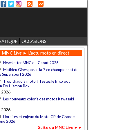
RATIQUE
OCCASIONS
MNC
Live
► L'actu moto en direct
9
Newsletter MNC du 7 aout 2026
9
Mathieu Gines passe la 7 en championnat de
e Supersport 2026
7
Trop chaud à moto ? Testez le frigo pour
n Do Hiemon Box !
t 2026
7
Les nouveaux coloris des motos Kawasaki
t 2026
4
Horaires et enjeux du Moto GP de Grande-
gne 2026
Suite du MNC Live ►►