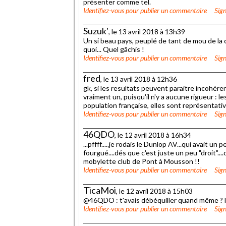
présenter comme tel.
Identifiez-vous
pour publier un commentaire
Sign
Suzuk'
, le 13 avril 2018 à 13h39
Un si beau pays, peuplé de tant de mou de la 
quoi... Quel gâchis !
Identifiez-vous
pour publier un commentaire
Sign
fred
, le 13 avril 2018 à 12h36
gk, si les resultats peuvent paraitre incohér
vraiment un, puisqu'il n'y a aucune rigueur : 
population française, elles sont représentati
Identifiez-vous
pour publier un commentaire
Sign
46QDO
, le 12 avril 2018 à 16h34
...pffff.....je rodais le Dunlop AV...qui avait un 
fourgué....dés que c'est juste un peu "droit"....c
mobylette club de Pont à Mousson !!
Identifiez-vous
pour publier un commentaire
Sign
TicaMoi
, le 12 avril 2018 à 15h03
@46QDO : t'avais débéquiller quand même ? l
Identifiez-vous
pour publier un commentaire
Sign