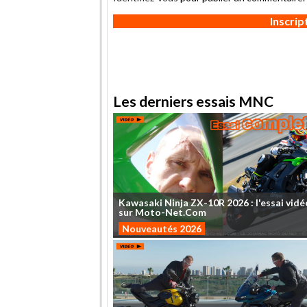
Inscri
Les derniers essais MNC
Kawasaki
Ninja
ZX-10R
2026
:
l'essai
vidé
sur
Moto-Net.Com
Nouveautés 2026