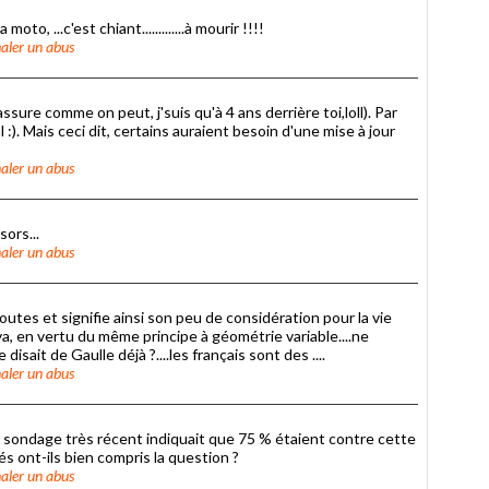
to, ...c'est chiant.............à mourir !!!!
aler un abus
ssure comme on peut, j'suis qu'à 4 ans derrière toi,loll). Par
:). Mais ceci dit, certains auraient besoin d'une mise à jour
aler un abus
ors...
aler un abus
outes et signifie ainsi son peu de considération pour la vie
 va, en vertu du même principe à géométrie variable....ne
isait de Gaulle déjà ?....les français sont des ....
aler un abus
n sondage très récent indiquait que 75 % étaient contre cette
 ont-ils bien compris la question ?
aler un abus