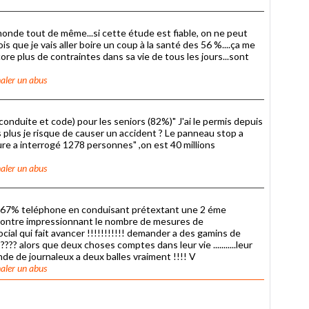
u monde tout de même...si cette étude est fiable, on ne peut
rois que je vais aller boire un coup à la santé des 56 %....ça me
re plus de contraintes dans sa vie de tous les jours...sont
aler un abus
onduite et code) pour les seniors (82%)" J'ai le permis depuis
s plus je risque de causer un accident ? Le panneau stop a
e a interrogé 1278 personnes" ,on est 40 millions
aler un abus
 et 67% teléphone en conduisant prétextant une 2 éme
...par contre impressionnant le nombre de mesures de
......le social qui fait avancer !!!!!!!!!!! demander a des gamins de
? alors que deux choses comptes dans leur vie ...........leur
ande de journaleux a deux balles vraiment !!!! V
aler un abus