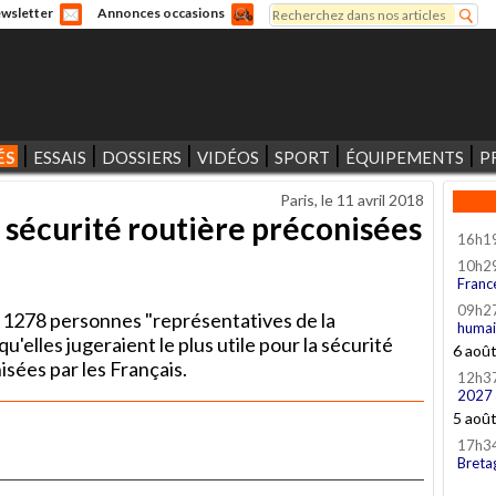
Rechercher
wsletter
Annonces occasions
Formulaire de recherche
ÉS
ESSAIS
DOSSIERS
VIDÉOS
SPORT
ÉQUIPEMENTS
P
Paris, le
11 avril 2018
 sécurité routière préconisées
16h1
10h2
Franc
09h2
 1278 personnes "représentatives de la
humai
u'elles jugeraient le plus utile pour la sécurité
6 aoû
sées par les Français.
12h3
2027
5 aoû
17h3
Breta