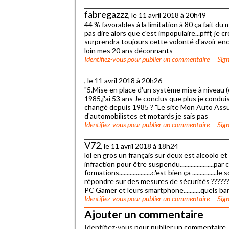
fabregazzz
, le 11 avril 2018 à 20h49
44 % favorables à la limitation à 80 ça fait d
pas dire alors que c'est impopulaire...pfff, je c
surprendra toujours cette volonté d'avoir enco
loin mes 20 ans déconnants
Identifiez-vous
pour publier un commentaire
Sign
, le 11 avril 2018 à 20h26
"5.Mise en place d'un système mise à niveau (c
1985,j'ai 53 ans Je conclus que plus je condui
changé depuis 1985 ? "Le site Mon Auto Assur
d'automobilistes et motards je sais pas
Identifiez-vous
pour publier un commentaire
Sign
V72
, le 11 avril 2018 à 18h24
lol en gros un français sur deux est alcoolo
infraction pour être suspendu...................
formations.....................c'est bien ça ..........
répondre sur des mesures de sécurités ?????????
PC Gamer et leurs smartphone...........quels b
Identifiez-vous
pour publier un commentaire
Sign
Ajouter un commentaire
Identifiez-vous
pour publier un commentaire.