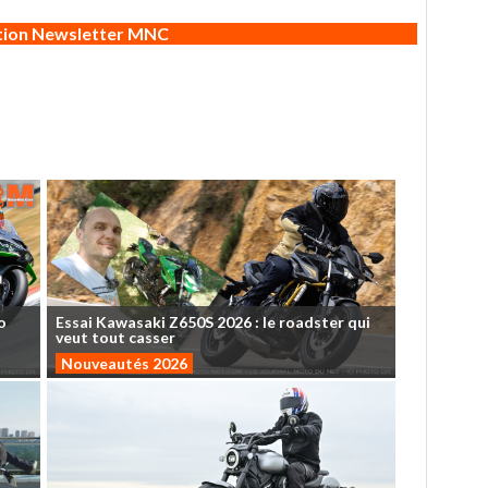
ption Newsletter MNC
o
Essai
Kawasaki
Z650S
2026
:
le
roadster
qui
veut
tout
casser
Nouveautés 2026