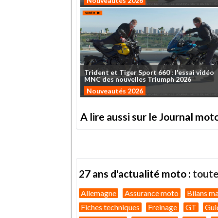
Nouveautés 2026
Trident
et
Tiger
Sport
660
:
l'essai
vidéo
MNC
des
nouvelles
Triumph
2026
Nouveautés 2026
A lire aussi sur le Journal mo
27 ans d'actualité moto :
toute
Allemagne
Assurance moto
Bilans m
Fiches techniques
Freinage
GT
Gui