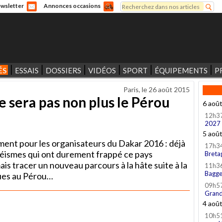
Rechercher
wsletter
Annonces occasions
Formulaire de recherche
ÉS
ESSAIS
DOSSIERS
VIDÉOS
SPORT
ÉQUIPEMENTS
P
Paris, le
26 août 2015
e sera pas non plus le Pérou
6 aoû
12h3
2027
5 aoû
ent pour les organisateurs du Dakar 2016 : déjà
17h3
x séismes qui ont durement frappé ce pays
Breta
is tracer un nouveau parcours à la hâte suite à la
11h3
Bagge
ues au Pérou…
09h5
Grand
4 aoû
10h5