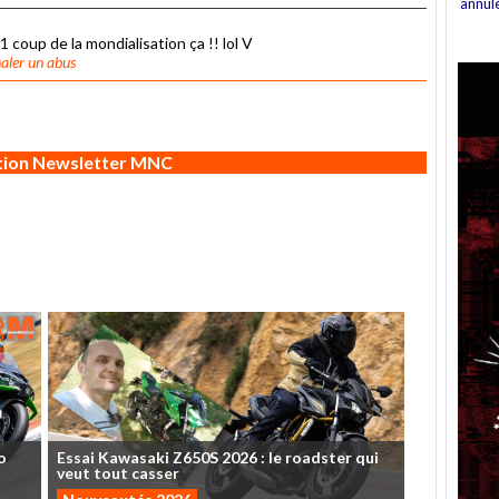
annul
e 1 coup de la mondialisation ça !! lol V
aler un abus
ption Newsletter MNC
o
Essai
Kawasaki
Z650S
2026
:
le
roadster
qui
veut
tout
casser