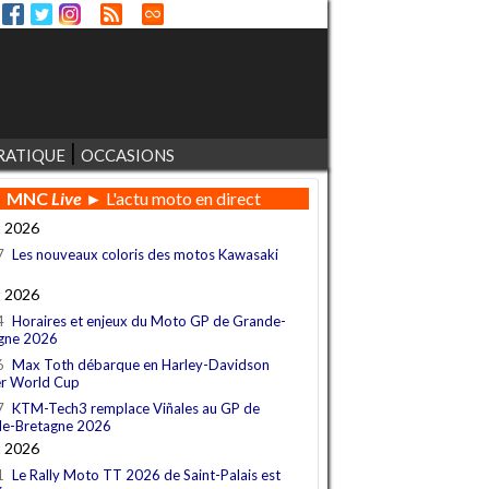
RATIQUE
OCCASIONS
MNC
Live
► L'actu moto en direct
t 2026
7
Les nouveaux coloris des motos Kawasaki
t 2026
4
Horaires et enjeux du Moto GP de Grande-
gne 2026
6
Max Toth débarque en Harley-Davidson
r World Cup
7
KTM-Tech3 remplace Viñales au GP de
e-Bretagne 2026
t 2026
1
Le Rally Moto TT 2026 de Saint-Palais est