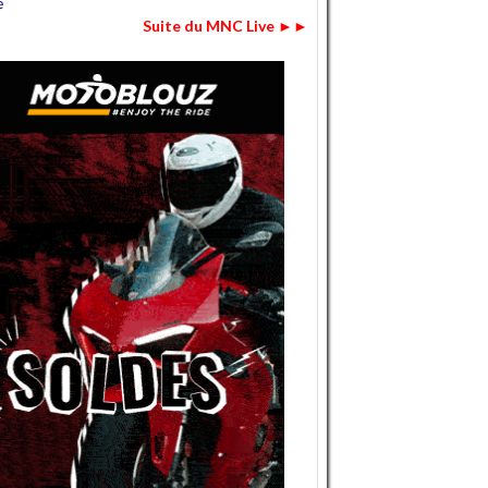
é
Suite du MNC Live ►►