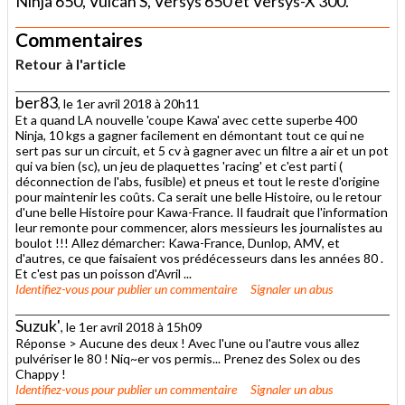
Ninja 650, Vulcan S, Versys 650 et Versys-X 300.
Commentaires
Retour à l'article
ber83
, le 1er avril 2018 à 20h11
Et a quand LA nouvelle 'coupe Kawa' avec cette superbe 400
Ninja, 10 kgs a gagner facilement en démontant tout ce qui ne
sert pas sur un circuit, et 5 cv à gagner avec un filtre a air et un pot
qui va bien (sc), un jeu de plaquettes 'racing' et c'est parti (
déconnection de l'abs, fusible) et pneus et tout le reste d'origine
pour maintenir les coûts. Ca serait une belle Histoire, ou le retour
d'une belle Histoire pour Kawa-France. Il faudrait que l'information
leur remonte pour commencer, alors messieurs les journalistes au
boulot !!! Allez démarcher: Kawa-France, Dunlop, AMV, et
d'autres, ce que faisaient vos prédécesseurs dans les années 80 .
Et c'est pas un poisson d'Avril ...
Identifiez-vous
pour publier un commentaire
Signaler un abus
Suzuk'
, le 1er avril 2018 à 15h09
Réponse > Aucune des deux ! Avec l'une ou l'autre vous allez
pulvériser le 80 ! Niq~er vos permis... Prenez des Solex ou des
Chappy !
Identifiez-vous
pour publier un commentaire
Signaler un abus