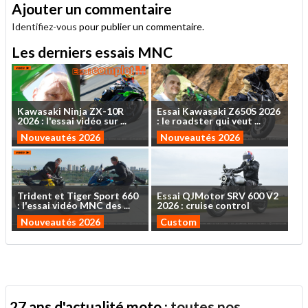
Ajouter un commentaire
Identifiez-vous
pour publier un commentaire.
Les derniers essais MNC
Kawasaki
Ninja
ZX-10R
Essai
Kawasaki
Z650S
2026
2026
:
l'essai
vidéo
sur
...
:
le
roadster
qui
veut
...
Nouveautés 2026
Nouveautés 2026
Trident
et
Tiger
Sport
660
Essai
QJMotor
SRV
600
V2
:
l'essai
vidéo
MNC
des
...
2026
:
cruise
control
Nouveautés 2026
Custom
27 ans d'actualité moto :
toutes nos