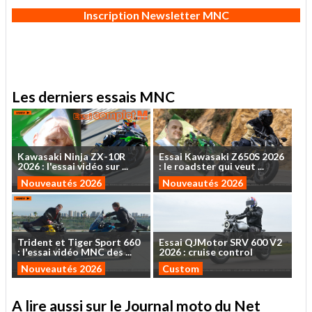
Inscription Newsletter MNC
Les derniers essais MNC
Kawasaki
Ninja
ZX-10R
Essai
Kawasaki
Z650S
2026
2026
:
l'essai
vidéo
sur
...
:
le
roadster
qui
veut
...
Nouveautés 2026
Nouveautés 2026
Trident
et
Tiger
Sport
660
Essai
QJMotor
SRV
600
V2
:
l'essai
vidéo
MNC
des
...
2026
:
cruise
control
Nouveautés 2026
Custom
A lire aussi sur le Journal moto du Net