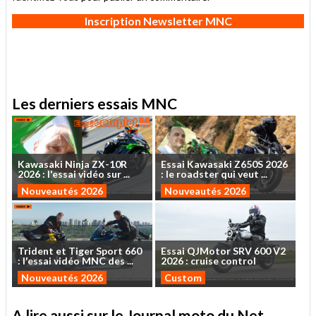
Inscription Newsletter MNC
Les derniers essais MNC
Kawasaki
Ninja
ZX-10R
Essai
Kawasaki
Z650S
2026
2026
:
l'essai
vidéo
sur
...
:
le
roadster
qui
veut
...
Nouveautés 2026
Nouveautés 2026
Trident
et
Tiger
Sport
660
Essai
QJMotor
SRV
600
V2
:
l'essai
vidéo
MNC
des
...
2026
:
cruise
control
Nouveautés 2026
Custom
A lire aussi sur le Journal moto du Net