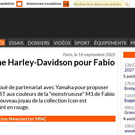
Rechercher
wsletter
Annonces occasions
Formulaire de recherche
ÉS
ESSAIS
DOSSIERS
VIDÉOS
SPORT
ÉQUIPEMENTS
P
Paris, le
14 septembre 2022
une Harley-Davidson pour Fabio
12h3
2027
5 aoû
17h3
noué de partenariat avec Yamaha pour proposer
Breta
r ST aux couleurs de la "monstrueuse" M1 de Fabio
11h3
nouveau joyau de la collection Icon est
Bagge
nt en rouge.
09h5
Grand
ption Newsletter MNC
4 aoû
10h5
annul