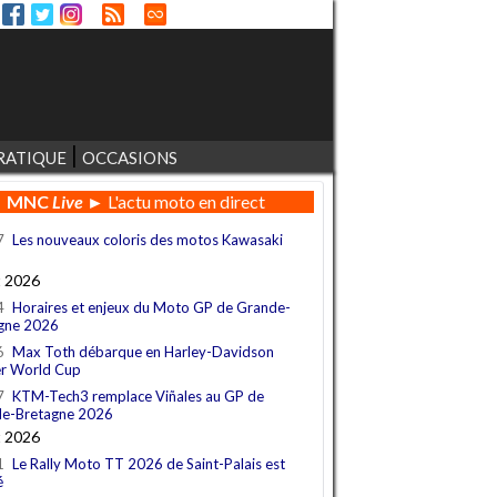
RATIQUE
OCCASIONS
MNC
Live
► L'actu moto en direct
7
Les nouveaux coloris des motos Kawasaki
t 2026
4
Horaires et enjeux du Moto GP de Grande-
gne 2026
6
Max Toth débarque en Harley-Davidson
r World Cup
7
KTM-Tech3 remplace Viñales au GP de
e-Bretagne 2026
t 2026
1
Le Rally Moto TT 2026 de Saint-Palais est
é