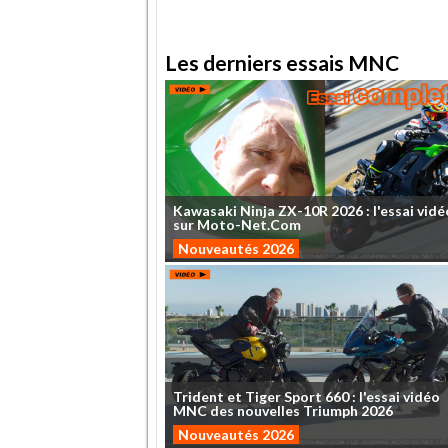
Les derniers essais MNC
Kawasaki
Ninja
ZX-10R
2026
:
l'essai
vidé
sur
Moto-Net.Com
Nouveautés 2026
Trident
et
Tiger
Sport
660
:
l'essai
vidéo
MNC
des
nouvelles
Triumph
2026
Nouveautés 2026