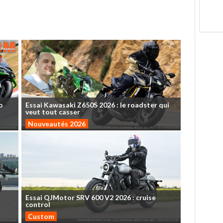
o
Essai
Kawasaki
Z650S
2026
:
le
roadster
qui
veut
tout
casser
Nouveautés 2026
Essai
QJMotor
SRV
600
V2
2026
:
cruise
control
Custom