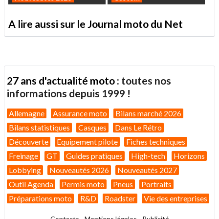
A lire aussi sur le Journal moto du Net
27 ans d'actualité moto :
toutes nos
informations depuis 1999 !
Allemagne
Assurance moto
Bilans marché 2026
Bilans statistiques
Casques
Dans Le Rétro
Découverte
Equipement pilote
Fiches techniques
Freinage
GT
Guides pratiques
High-tech
Horizons
Lobbying
Nouveautés 2026
Nouveautés 2027
Outil Agenda
Permis moto
Pneus
Portraits
Préparations moto
R&D
Roadster
Vie des entreprises
Contacts
-
Mentions légales
-
Publicité