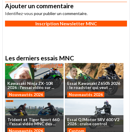
Ajouter un commentaire
Identifiez-vous
pour publier un commentaire.
Inscription Newsletter MNC
Les derniers essais MNC
Kawasaki
Ninja
ZX-10R
Essai
Kawasaki
Z650S
2026
2026
:
l'essai
vidéo
sur
...
:
le
roadster
qui
veut
...
Nouveautés 2026
Nouveautés 2026
Trident
et
Tiger
Sport
660
Essai
QJMotor
SRV
600
V2
:
l'essai
vidéo
MNC
des
...
2026
:
cruise
control
Nouveautés 2026
Custom