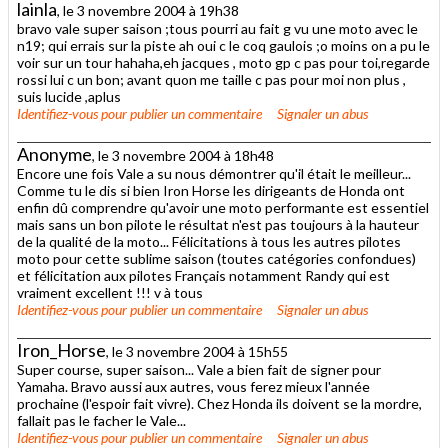
lainla
, le 3 novembre 2004 à 19h38
bravo vale super saison ;tous pourri au fait g vu une moto avec le
n19; qui errais sur la piste ah oui c le coq gaulois ;o moins on a pu le
voir sur un tour hahaha,eh jacques , moto gp c pas pour toi,regarde
rossi lui c un bon; avant quon me taille c pas pour moi non plus ,
suis lucide ,aplus
Identifiez-vous
pour publier un commentaire
Signaler un abus
Anonyme
, le 3 novembre 2004 à 18h48
Encore une fois Vale a su nous démontrer qu'il était le meilleur...
Comme tu le dis si bien Iron Horse les dirigeants de Honda ont
enfin dû comprendre qu'avoir une moto performante est essentiel
mais sans un bon pilote le résultat n'est pas toujours à la hauteur
de la qualité de la moto... Félicitations à tous les autres pilotes
moto pour cette sublime saison (toutes catégories confondues)
et félicitation aux pilotes Français notamment Randy qui est
vraiment excellent !!! v à tous
Identifiez-vous
pour publier un commentaire
Signaler un abus
Iron_Horse
, le 3 novembre 2004 à 15h55
Super course, super saison... Vale a bien fait de signer pour
Yamaha. Bravo aussi aux autres, vous ferez mieux l'année
prochaine (l'espoir fait vivre). Chez Honda ils doivent se la mordre,
fallait pas le facher le Vale...
Identifiez-vous
pour publier un commentaire
Signaler un abus