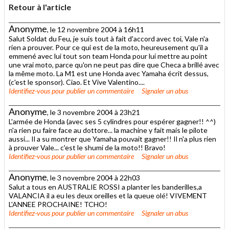
Retour à l'article
Anonyme
, le 12 novembre 2004 à 16h11
Salut Soldat du Feu, je suis tout à fait d'accord avec toi, Vale n'a
rien a prouver. Pour ce qui est de la moto, heureusement qu'il a
emmené avec lui tout son team Honda pour lui mettre au point
une vrai moto, parce qu'on ne peut pas dire que Checa a brillé avec
la même moto. La M1 est une Honda avec Yamaha écrit dessus,
(c'est le sponsor). Ciao. Et Vive Valentino....
Identifiez-vous
pour publier un commentaire
Signaler un abus
Anonyme
, le 3 novembre 2004 à 23h21
L'armée de Honda (avec ses 5 cylindres pour espérer gagner!! ^^)
n'a rien pu faire face au dottore... la machine y fait mais le pilote
aussi... Il a su montrer que Yamaha pouvait gagner!! Il n'a plus rien
à prouver Vale... c'est le shumi de la moto!! Bravo!
Identifiez-vous
pour publier un commentaire
Signaler un abus
Anonyme
, le 3 novembre 2004 à 22h03
Salut a tous en AUSTRALIE ROSSI a planter les banderilles,a
VALANCIA il a eu les deux oreilles et la queue olé! VIVEMENT
L'ANNEE PROCHAINE! TCHO!
Identifiez-vous
pour publier un commentaire
Signaler un abus