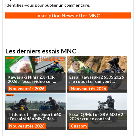
Identifiez-vous
pour publier un commentaire.
Inscription Newsletter MNC
Les derniers essais MNC
Kawasaki
Ninja
ZX-10R
Essai
Kawasaki
Z650S
2026
2026
:
l'essai
vidéo
sur
...
:
le
roadster
qui
veut
...
Nouveautés 2026
Nouveautés 2026
Trident
et
Tiger
Sport
660
Essai
QJMotor
SRV
600
V2
:
l'essai
vidéo
MNC
des
...
2026
:
cruise
control
Nouveautés 2026
Custom