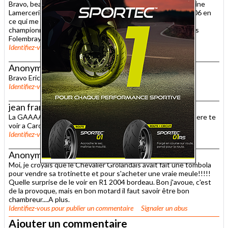
Bravo, beau reportage en effet, il y à de tout et surtout Janine
Lamercerie cheville ouvrière du CMB..... Rendez vous en 2006 en
ce qui me concerne.....Pour un des plus beaux rallye du
championnat. Mais le Chevalier y passera pas à Carole....Mais
Folembray, Croix en Ternois et au Paul Ricard.....
Identifiez-vous
pour publier un commentaire
Signaler un abus
Anonyme
, le 11 mai 2005 à 08h45
Bravo Eric, jolie article Nous les Rallyemen te remercions.
Identifiez-vous
pour publier un commentaire
Signaler un abus
jean francois boyard
, le 11 mai 2005 à 08h29
La GAAAAAAAAGNE ! ! ! ! ! A donf messire chevalier. J'éspere te
voir a Carole pour le MotoTour .
Identifiez-vous
pour publier un commentaire
Signaler un abus
Anonyme
, le 10 mai 2005 à 19h17
Moi, je croyais que le Chevalier Grolandais avait fait une tombola
pour vendre sa trotinette et pour s'acheter une vraie meule!!!!!
Quelle surprise de le voir en R1 2004 bordeau. Bon j'avoue, c'est
de la provoque, mais en bon motard il faut savoir être bon
chambreur....A plus.
Identifiez-vous
pour publier un commentaire
Signaler un abus
Ajouter un commentaire