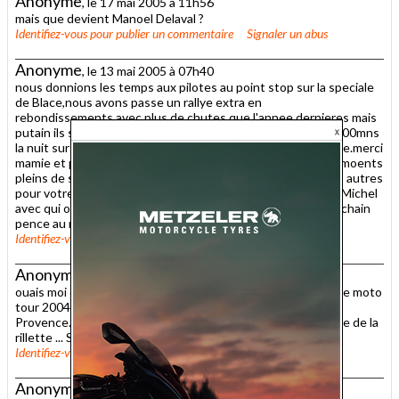
Anonyme
, le 17 mai 2005 à 11h56
mais que devient Manoel Delaval ?
Identifiez-vous
pour publier un commentaire
Signaler un abus
Anonyme
, le 13 mai 2005 à 07h40
nous donnions les temps aux pilotes au point stop sur la speciale
de Blace,nous avons passe un rallye extra en
rebondissements,avec plus de chutes que l'annee dernieres mais
putain ils sont trop balaisent,3,5kms en 1'44 sur le sec et 2,00mns
la nuit sur le mouille.vivement l'annee prochaine meme heure.merci
mamie et papy mathieu pour me permettre de vivre ces momoents
pleins de souvenirs inoubliables et bravo et merci a tous les autres
pour votre acceuil et votre participation .un petit coucou a Michel
avec qui on s'est bien caille les couilles cette annee l'an prochain
pence au rechau je pence au kf.
Identifiez-vous
pour publier un commentaire
Signaler un abus
Anonyme
, le 12 mai 2005 à 23h25
ouais moi ce que je constate c'est que le Sergei : il a gagné le moto
tour 2004 : départ au champagne et arrivée au rosé de
Provence...il gagne dans le Beaujopif par contre pour le rallye de la
rillette ... Sergei : y a pas de vigne dans l'ile de Man !!!
Identifiez-vous
pour publier un commentaire
Signaler un abus
Anonyme
, le 11 mai 2005 à 14h41