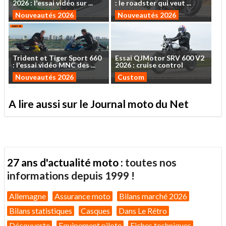
2026
:
l'essai
vidéo
sur
...
:
le
roadster
qui
veut
...
Nouveautés 2026
Nouveautés 2026
Trident
et
Tiger
Sport
660
Essai
QJMotor
SRV
600
V2
:
l'essai
vidéo
MNC
des
...
2026
:
cruise
control
Nouveautés 2026
Custom
A lire aussi sur le Journal moto du Net
27 ans d'actualité moto :
toutes nos
informations depuis 1999 !
Allemagne
Assurance moto
Bilans marché 2026
Bilans statistiques
Casques
Dans Le Rétro
Découverte
Equipement pilote
Fiches techniques