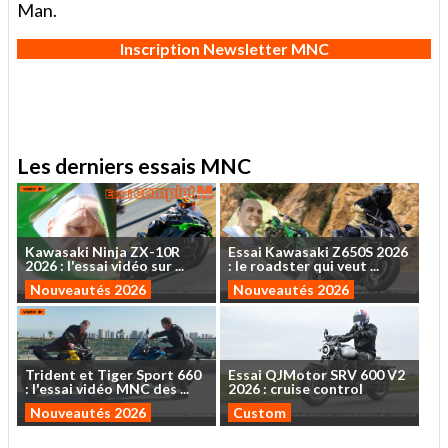
Man.
Inscription Newsletter MNC
Les derniers essais MNC
Kawasaki
Ninja
ZX-10R
Essai
Kawasaki
Z650S
2026
2026
:
l'essai
vidéo
sur
...
:
le
roadster
qui
veut
...
Nouveautés 2026
Nouveautés 2026
Trident
et
Tiger
Sport
660
Essai
QJMotor
SRV
600
V2
:
l'essai
vidéo
MNC
des
...
2026
:
cruise
control
Nouveautés 2026
Custom