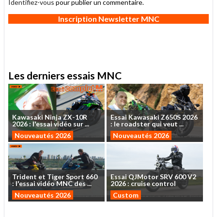
Identifiez-vous
pour publier un commentaire.
Inscription Newsletter MNC
Les derniers essais MNC
Kawasaki
Ninja
ZX-10R
Essai
Kawasaki
Z650S
2026
2026
:
l'essai
vidéo
sur
...
:
le
roadster
qui
veut
...
Nouveautés 2026
Nouveautés 2026
Trident
et
Tiger
Sport
660
Essai
QJMotor
SRV
600
V2
:
l'essai
vidéo
MNC
des
...
2026
:
cruise
control
Nouveautés 2026
Custom