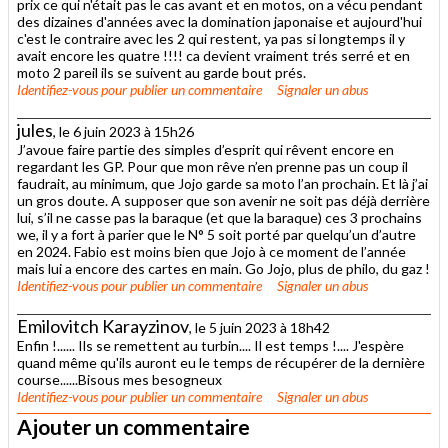
prix ce qui n'était pas le cas avant et en motos, on a vécu pendant
des dizaines d'années avec la domination japonaise et aujourd'hui
c'est le contraire avec les 2 qui restent, ya pas si longtemps il y
avait encore les quatre !!!! ca devient vraiment trés serré et en
moto 2 pareil ils se suivent au garde bout prés.
Identifiez-vous
pour publier un commentaire
Signaler un abus
jules
, le 6 juin 2023 à 15h26
J’avoue faire partie des simples d’esprit qui rêvent encore en
regardant les GP. Pour que mon rêve n’en prenne pas un coup il
faudrait, au minimum, que Jojo garde sa moto l’an prochain. Et là j’ai
un gros doute. A supposer que son avenir ne soit pas déjà derrière
lui, s’il ne casse pas la baraque (et que la baraque) ces 3 prochains
we, il y a fort à parier que le N° 5 soit porté par quelqu’un d’autre
en 2024. Fabio est moins bien que Jojo à ce moment de l’année
mais lui a encore des cartes en main. Go Jojo, plus de philo, du gaz !
Identifiez-vous
pour publier un commentaire
Signaler un abus
Emilovitch Karayzinov
, le 5 juin 2023 à 18h42
Enfin !...... Ils se remettent au turbin.... Il est temps !.... J'espère
quand même qu'ils auront eu le temps de récupérer de la dernière
course......Bisous mes besogneux
Identifiez-vous
pour publier un commentaire
Signaler un abus
Ajouter un commentaire