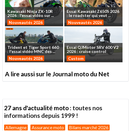
Kawasaki
Ninja
ZX-10R
Essai
Kawasaki
Z650S
2026
2026
:
l'essai
vidéo
sur
...
:
le
roadster
qui
veut
...
Nouveautés 2026
Nouveautés 2026
Trident
et
Tiger
Sport
660
Essai
QJMotor
SRV
600
V2
:
l'essai
vidéo
MNC
des
...
2026
:
cruise
control
Nouveautés 2026
Custom
A lire aussi sur le Journal moto du Net
27 ans d'actualité moto :
toutes nos
informations depuis 1999 !
Allemagne
Assurance moto
Bilans marché 2026