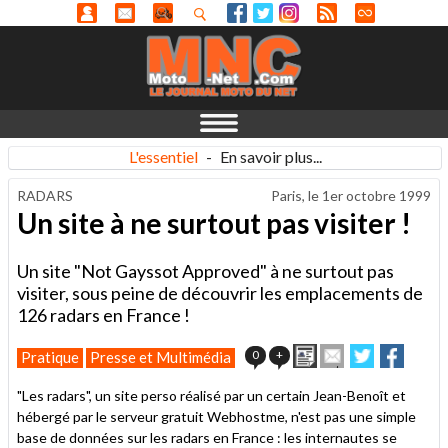
L'essentiel
-
En savoir plus...
RADARS
Paris, le
1er octobre 1999
Un site à ne surtout pas visiter !
Un site "Not Gayssot Approved" à ne surtout pas
visiter, sous peine de découvrir les emplacements de
126 radars en France !
Imprimer
Envoyer
Partager
Partag
0
+
Pratique
Presse et Multimédia
cet
sur
sur
article
Twitter
Facebook
"Les radars", un site perso réalisé par un certain Jean-Benoît et
à
hébergé par le serveur gratuit Webhostme, n'est pas une simple
un
base de données sur les radars en France : les internautes se
ami