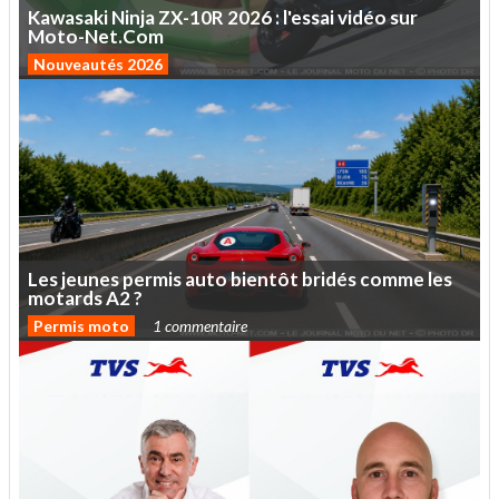
Kawasaki
Ninja
ZX-10R
2026
:
l'essai
vidéo
sur
Moto-Net.Com
Nouveautés 2026
Les
jeunes
permis
auto
bientôt
bridés
comme
les
motards
A2
?
Permis moto
1 commentaire