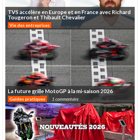
TVS
accélère
en
Europe
et
en
France
avec
Richard
Tougeron
et
Thibault
Chevalier
Vie des entreprises
La
future
grille
MotoGP
à
la
mi-saison
2026
Guides pratiques
1 commentaire