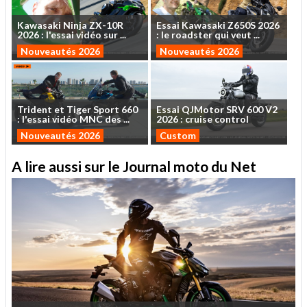
Kawasaki
Ninja
ZX-10R
Essai
Kawasaki
Z650S
2026
2026
:
l'essai
vidéo
sur
...
:
le
roadster
qui
veut
...
Nouveautés 2026
Nouveautés 2026
Trident
et
Tiger
Sport
660
Essai
QJMotor
SRV
600
V2
:
l'essai
vidéo
MNC
des
...
2026
:
cruise
control
Nouveautés 2026
Custom
A lire aussi sur le Journal moto du Net