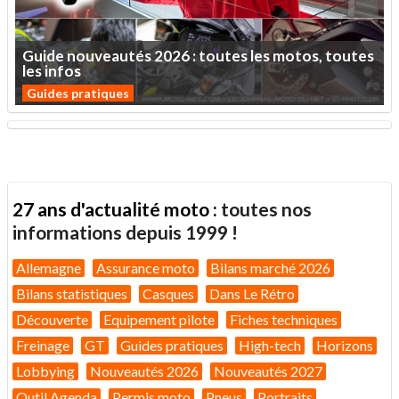
Guide
nouveautés
2026
:
toutes
les
motos,
toutes
les
infos
Guides pratiques
27 ans d'actualité moto :
toutes nos
informations depuis 1999 !
Allemagne
Assurance moto
Bilans marché 2026
Bilans statistiques
Casques
Dans Le Rétro
Découverte
Equipement pilote
Fiches techniques
Freinage
GT
Guides pratiques
High-tech
Horizons
Lobbying
Nouveautés 2026
Nouveautés 2027
Outil Agenda
Permis moto
Pneus
Portraits