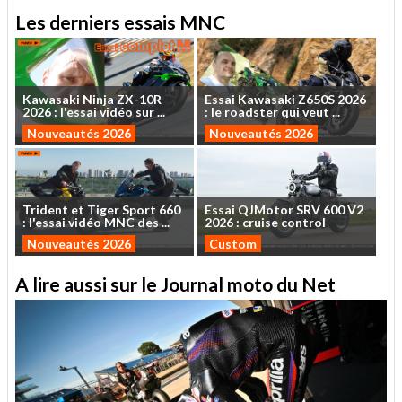
Les derniers essais MNC
Kawasaki
Ninja
ZX-10R
Essai
Kawasaki
Z650S
2026
2026
:
l'essai
vidéo
sur
...
:
le
roadster
qui
veut
...
Nouveautés 2026
Nouveautés 2026
Trident
et
Tiger
Sport
660
Essai
QJMotor
SRV
600
V2
:
l'essai
vidéo
MNC
des
...
2026
:
cruise
control
Nouveautés 2026
Custom
A lire aussi sur le Journal moto du Net