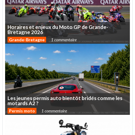
Horaires
et
enjeux
du
Moto
GP
de
Grande-
Bretagne
2026
Grande-Bretagne
1 commentaire
Les
jeunes
permis
auto
bientôt
bridés
comme
les
motards
A2
?
Permis moto
1 commentaire