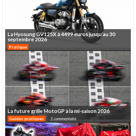
La
Hyosung
GV125X
à
4499
euros
jusqu'au
30
septembre
2026
Pratique
La
future
grille
MotoGP
à
la
mi-saison
2026
Guides pratiques
1 commentaire