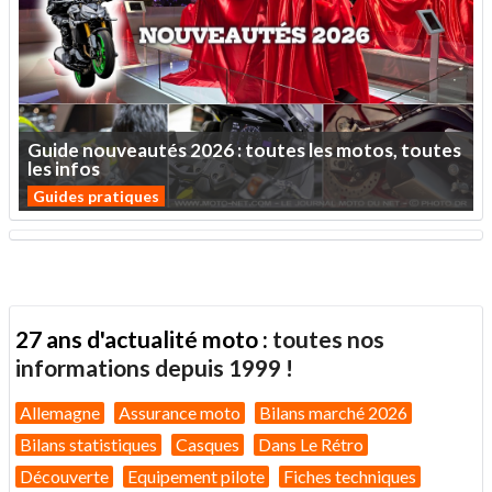
Guide
nouveautés
2026
:
toutes
les
motos,
toutes
les
infos
Guides pratiques
27 ans d'actualité moto :
toutes nos
informations depuis 1999 !
Allemagne
Assurance moto
Bilans marché 2026
Bilans statistiques
Casques
Dans Le Rétro
Découverte
Equipement pilote
Fiches techniques