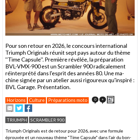
Pour son retour en 2026, le concours international
Triumph Originals réunit sept pays autour du thème
''Time Capsule''. Première révélée, la préparation
BVL-VMX-900 est un Scrambler 900 radicalement
réinterprété dans l'esprit des années 80. Une ma-
chine signée par un atelier aussi rigoureux qu'inspiré :
BVL Garage. Présentation.
Imprimer
0
+
Horizons
Culture
Préparations moto
Envoyer
Partager
Partager
cet
sur
sur
article
Twitter
Facebook
TRIUMPH
SCRAMBLER 900
à
un
Triumph Originals est de retour pour 2026, avec une formule
ami
éprouvée et un nouveau thème "Time Capsule" dans l'air du bon-