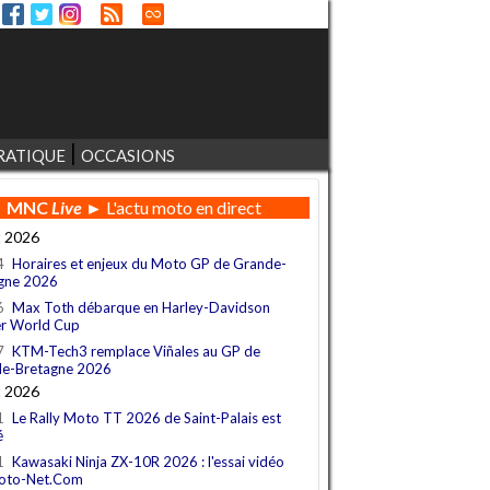
RATIQUE
OCCASIONS
MNC
Live
► L'actu moto en direct
t 2026
4
Horaires et enjeux du Moto GP de Grande-
gne 2026
6
Max Toth débarque en Harley-Davidson
r World Cup
7
KTM-Tech3 remplace Viñales au GP de
e-Bretagne 2026
t 2026
1
Le Rally Moto TT 2026 de Saint-Palais est
é
1
Kawasaki Ninja ZX-10R 2026 : l'essai vidéo
oto-Net.Com