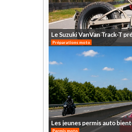
Le
Suzuki
VanVan
Track-T
pr
Préparations moto
Les
jeunes
permis
auto
bient
Permis moto