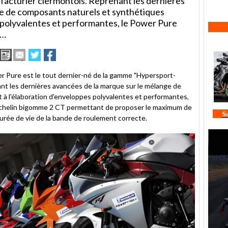
cturier clermontois. Reprenant les dernières
e de composants naturels et synthétiques
s polyvalentes et performantes, le Power Pure
n…
Imprimer
Envoyer
Partager
Partager
cet
sur
sur
article
Twitter
Facebook
 Pure est le tout dernier-né de la gamme "Hypersport-
à
nt les dernières avancées de la marque sur le mélange de
un
à l'élaboration d'enveloppes polyvalentes et performantes,
ami
Michelin bigomme 2 CT permettant de proposer le maximum de
S
urée de vie de la bande de roulement correcte.