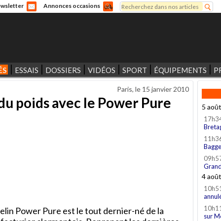
Rechercher
wsletter
Annonces occasions
Formulaire de recherche
ÉS
ESSAIS
DOSSIERS
VIDÉOS
SPORT
ÉQUIPEMENTS
P
Paris, le
15 janvier 2010
 du poids avec le Power Pure
5 aoû
17h3
Breta
11h3
Bagge
09h5
Grand
4 aoû
10h5
annul
10h1
in Power Pure est le tout dernier-né de la
sur M