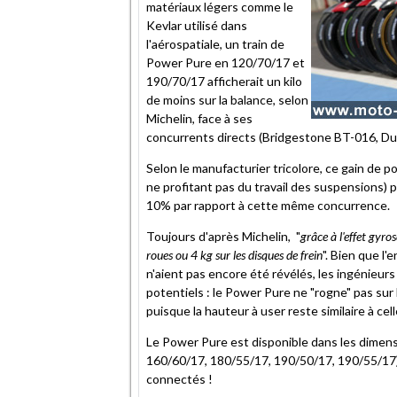
matériaux légers comme le
Kevlar utilisé dans
l'aérospatiale, un train de
Power Pure en 120/70/17 et
190/70/17 afficherait un kilo
de moins sur la balance, selon
Michelin, face à ses
concurrents directs (Bridgestone BT-016, Dunl
Selon le manufacturier tricolore, ce gain de 
ne profitant pas du travail des suspensions) 
10% par rapport à cette même concurrence.
Toujours d'après Michelin, "
grâce à l'effet gyro
roues ou 4 kg sur les disques de frein
". Bien que l
n'aient pas encore été révélés, les ingénieur
potentiels : le Power Pure ne "rogne" pas sur
puisque la hauteur à user reste similaire à cel
Le Power Pure est disponible dans les dimens
160/60/17, 180/55/17, 190/50/17, 190/55/17). 
connectés !