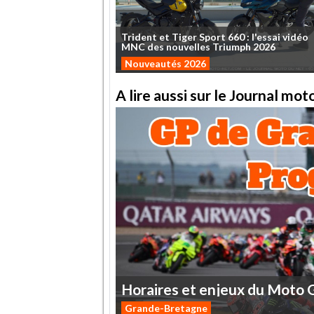
Trident
et
Tiger
Sport
660
:
l'essai
vidéo
MNC
des
nouvelles
Triumph
2026
Nouveautés 2026
A lire aussi sur le Journal mo
Horaires
et
enjeux
du
Moto
Grande-Bretagne