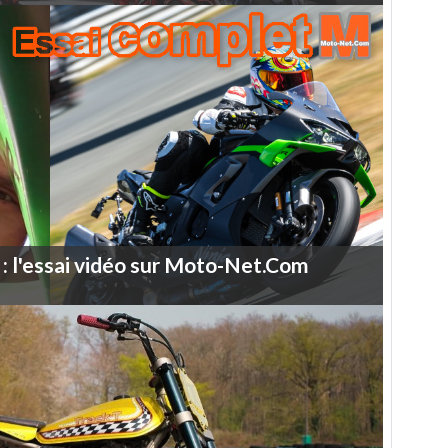
:
l'essai
vidéo
sur
Moto-Net.Com