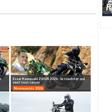
o
Essai
Kawasaki
Z650S
2026
:
le
roadster
qui
veut
tout
casser
Nouveautés 2026