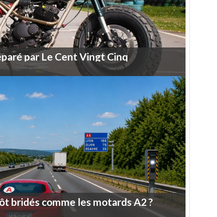
éparé
par
Le
Cent
Vingt
Cinq
ôt
bridés
comme
les
motards
A2
?