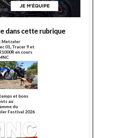
re dans cette rubrique
s Metzeler
ec 01, Tracer 9 et
1000R en cours
 MNC
temps et bons
nts au
ramme du
ler Festival 2026