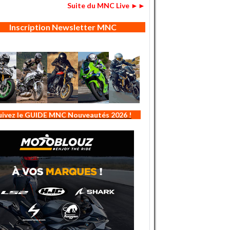
Suite du MNC Live ►►
Inscription Newsletter MNC
uivez le GUIDE MNC Nouveautés 2026 !