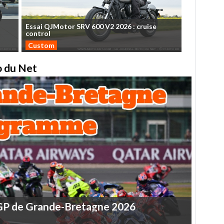
Essai
QJMotor
SRV
600
V2
2026
:
cruise
control
Custom
to du Net
GP
de
Grande-Bretagne
2026