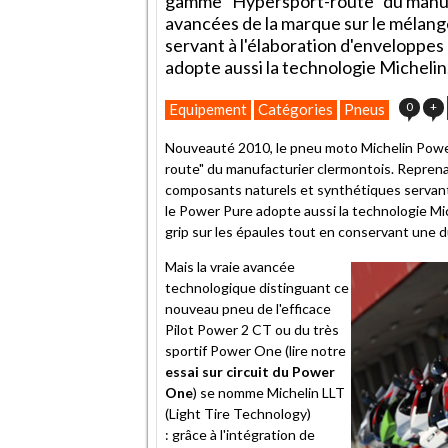
gamme "Hypersport-route" du manufa
avancées de la marque sur le mélang
servant à l'élaboration d'enveloppe
adopte aussi la technologie Micheli
0
+
Equipement
Catégories
Pneus
Nouveauté 2010, le pneu moto Michelin Power
route" du manufacturier clermontois. Reprena
composants naturels et synthétiques servant 
le Power Pure adopte aussi la technologie 
grip sur les épaules tout en conservant une d
Mais la vraie avancée
technologique distinguant ce
nouveau pneu de l'efficace
Pilot Power 2 CT ou du très
sportif Power One (lire notre
essai sur circuit du Power
One
) se nomme Michelin LLT
(Light Tire Technology)
: grâce à l'intégration de