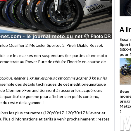
A li
Essai
Sport
op Qualifier 2, Metzeler Sportec 3, Pirelli Diablo Rosso).
GSX-R
pour
poids sur les masses non suspendues (les parties d'une moto
permettrait au Power Pure de réduire l'inertie en courbe de
scopique, gagner 1 kg sur les pneus c'est comme gagner 3 kg sur les
'ensemble des détails techniques de cet inédit pneumatique
s de Clermont-Ferrand tiennent à rassurer les acquéreurs
Beau 
mome
 la quantité de gomme pour afficher son poids contenu,
prog
le du reste de la gamme !
Metze
!
ions les plus courantes (120/60/17, 120/70/17 à l'avant et
Plus d'informations et tarifs à venir prochainement : restez