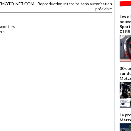
TO-NET.COM - Reproduction interdite sans autorisation
préalable
Les d
nouve
scooters
Sport
ers
01 RS
30 eu
sur d
Metzel
Le pr
Metze