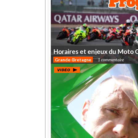
Horaires
et
enjeux
du
Moto
Grande-Bretagne
1 commentaire