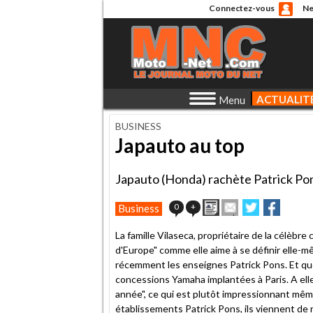
Connectez-vous
Ne
ACTUALIT
Menu
BUSINESS
Japauto au top
Japauto (Honda) rachète Patrick Po
Imprimer
Envoyer
Partager
Partag
0
+
Business
cet
sur
sur
article
Twitter
Facebook
La famille Vilaseca, propriétaire de la célèbr
à
d'Europe" comme elle aime à se définir elle-m
un
récemment les enseignes Patrick Pons. Et quell
ami
concessions Yamaha implantées à Paris. A el
année", ce qui est plutôt impressionnant mê
établissements Patrick Pons, ils viennent de 