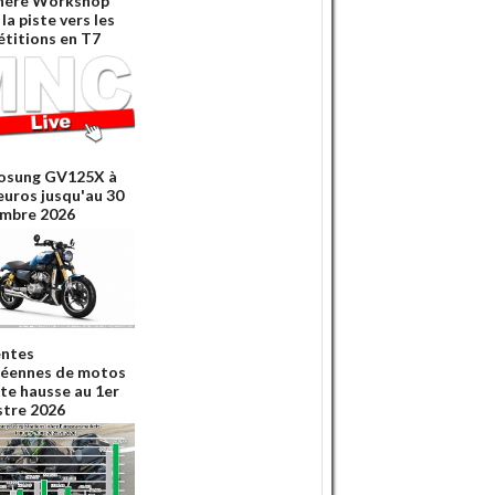
néré Workshop
la piste vers les
titions en T7
osung GV125X à
euros jusqu'au 30
mbre 2026
entes
éennes de motos
rte hausse au 1er
tre 2026