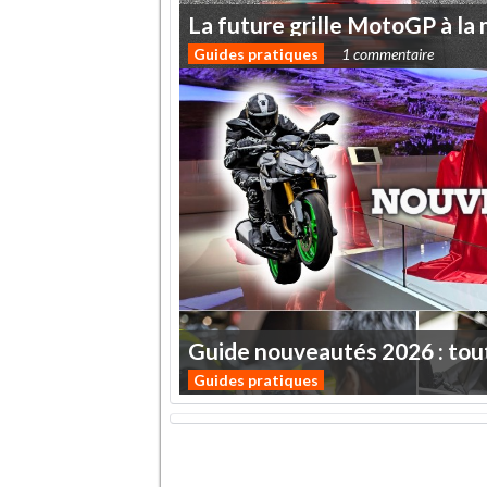
La
future
grille
MotoGP
à
la
Guides pratiques
1 commentaire
Guide
nouveautés
2026
:
tou
Guides pratiques