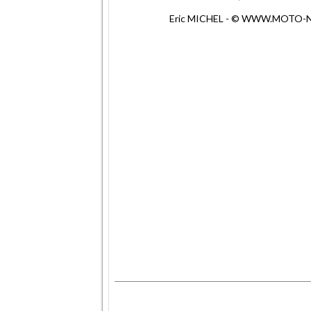
Eric MICHEL - © WWW.MOTO-NET.
.
.
.