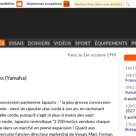
Rechercher
wsletter
Annonces occasions
Formulaire de recherche
ÉS
ESSAIS
DOSSIERS
VIDÉOS
SPORT
ÉQUIPEMENTS
P
Paris, le
1er octobre 1999
16h1
10h2
ns (Yamaha)
Franc
09h2
er
humai
6 aoû
e concession parisienne Japauto - " la plus grosse concession
12h3
ême - vient de rajouter une corde à son arc en rachetant
2027
e corde, puisqu'il s'agit ni plus ni moins des sept
5 aoû
le seule, Japauto revendique "2 200 motos vendues chaque
17h3
me dans un marché en pleine expansion ! Quant aux
Breta
recruter l'ancien directeur marketing de Voxan, Marc Fontan.