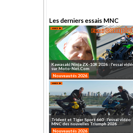
Les derniers essais MNC
Kawasaki
Ninja
ZX-10R
2026
:
l'essai
vidé
sur
Moto-Net.Com
Nouveautés 2026
Trident
et
Tiger
Sport
660
:
l'essai
vidéo
MNC
des
nouvelles
Triumph
2026
Nouveautés 2026