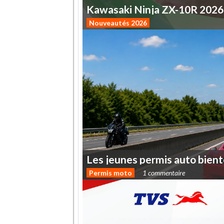
Kawasaki
Ninja
ZX-10R
2026
Nouveautés 2026
Les
jeunes
permis
auto
bient
Permis moto
1 commentaire