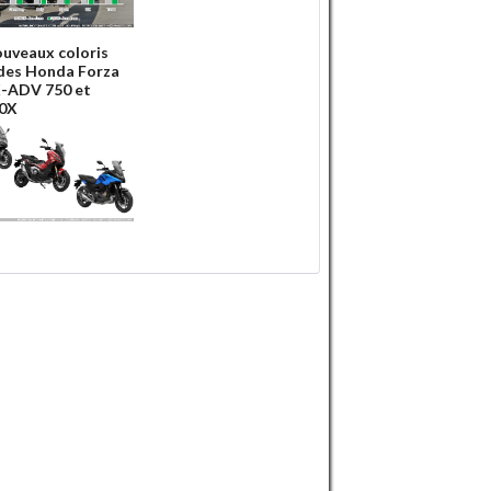
ouveaux coloris
des Honda Forza
X-ADV 750 et
0X