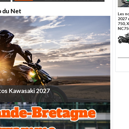
to du Net
Les n
2027 
750, 
NC75
tos
Kawasaki
2027