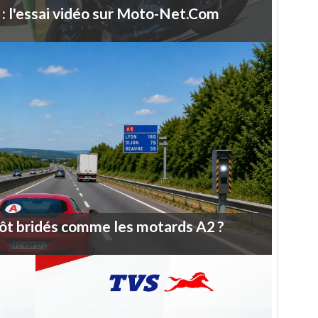
:
l'essai
vidéo
sur
Moto-Net.Com
ôt
bridés
comme
les
motards
A2
?