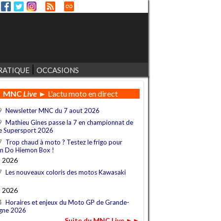
RATIQUE
OCCASIONS
MNC
Live
► L'actu moto en direct
9
Newsletter MNC du 7 aout 2026
9
Mathieu Gines passe la 7 en championnat de
e Supersport 2026
7
Trop chaud à moto ? Testez le frigo pour
n Do Hiemon Box !
t 2026
7
Les nouveaux coloris des motos Kawasaki
t 2026
4
Horaires et enjeux du Moto GP de Grande-
gne 2026
Suite du MNC Live ►►