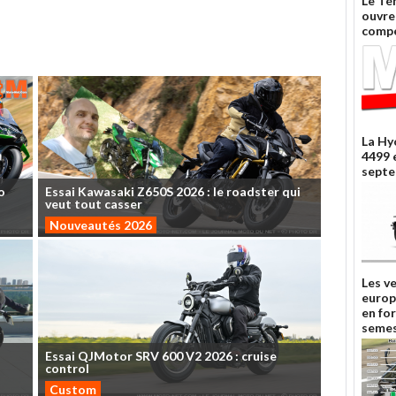
Le Té
ouvre 
compé
La Hy
4499 
septe
o
Essai
Kawasaki
Z650S
2026
:
le
roadster
qui
veut
tout
casser
Nouveautés 2026
Les v
europ
en fo
semes
Essai
QJMotor
SRV
600
V2
2026
:
cruise
control
Custom