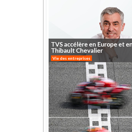
TVS
accélère
en
Europe
et
e
Thibault
Chevalier
Vie des entreprises