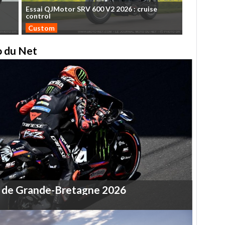
Essai
QJMotor
SRV
600
V2
2026
:
cruise
control
Custom
to du Net
de
Grande-Bretagne
2026