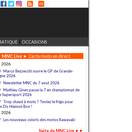
RATIQUE
OCCASIONS
MNC
Live
► L'actu moto en direct
t 2026
4
Marco Bezzecchi ouvre le GP de Grande-
gne 2026
9
Newsletter MNC du 7 aout 2026
9
Mathieu Gines passe la 7 en championnat de
e Supersport 2026
7
Trop chaud à moto ? Testez le frigo pour
n Do Hiemon Box !
t 2026
7
Les nouveaux coloris des motos Kawasaki
Suite du MNC Live ►►