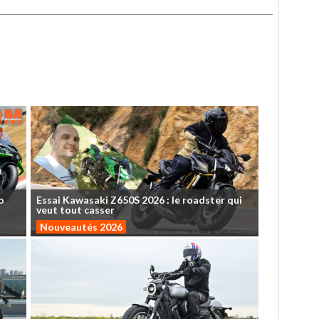
o
Essai
Kawasaki
Z650S
2026
:
le
roadster
qui
veut
tout
casser
Nouveautés 2026