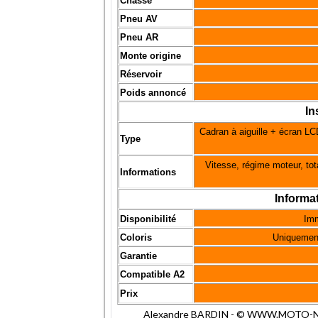
Chasse
Pneu AV
Pneu AR
Monte origine
Réservoir
Poids annoncé
In
Cadran à aiguille + écran LC
Type
Vitesse, régime moteur, total
Informations
Informa
Disponibilité
Imm
Coloris
Uniquement 
Garantie
Compatible A2
Prix
Alexandre BARDIN - © WWW.MOTO-NET.C