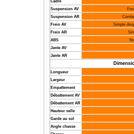
Cadre
Suspension AV
Fou
Suspension AR
Combin
Frein AV
Simple disqu
Frein AR
Sim
ABS
No
Jante AV
Jante AR
Dimensio
Longueur
Largeur
Empattement
Débattement AV
Débattement AR
Hauteur selle
Garde au sol
Angle chasse