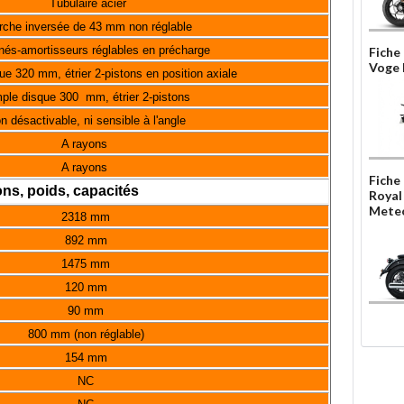
Tubulaire acier
rche inversée de 43 mm non réglable
és-amortisseurs réglables en précharge
Fiche
Voge
e 320 mm, étrier 2-pistons en position axiale
ple disque 300 mm, étrier 2-pistons
n désactivable, ni sensible à l'angle
A rayons
A rayons
Fiche
ns, poids, capacités
Royal
Meteo
2318 mm
892 mm
1475 mm
120 mm
90 mm
800 mm (non réglable)
154 mm
NC