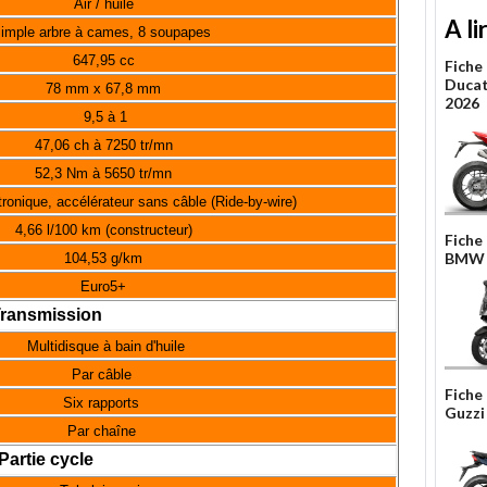
Air / huile
A li
imple arbre à cames, 8 soupapes
647,95 cc
Fiche
Ducat
78 mm x 67,8 mm
2026
9,5 à 1
47,06 ch à 7250 tr/mn
52,3 Nm à 5650 tr/mn
tronique, accélérateur sans câble (Ride-by-wire)
4,66 l/100 km (constructeur)
Fiche
BMW 
104,53 g/km
Euro5+
ransmission
Multidisque à bain d'huile
Par câble
Fiche
Six rapports
Guzzi
Par chaîne
Partie cycle