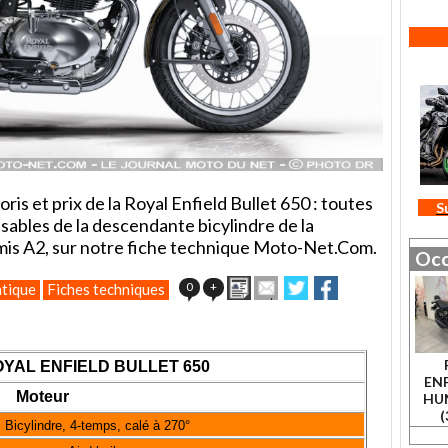
ris et prix de la Royal Enfield Bullet 650 : toutes
S
nsables de la descendante bicylindre de la
rmis A2, sur notre fiche technique Moto-Net.Com.
Occ
Imprimer
Envoyer
Partager
Partager
0
+
tique
Fiches techniques
cet
sur
sur
article
Twitter
Facebook
à
un
YAL ENFIELD BULLET 650
ami
ENF
Moteur
HU
(
Bicylindre, 4-temps, calé à 270°