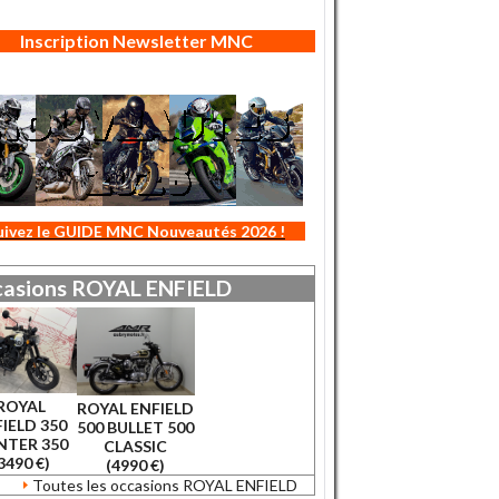
Inscription Newsletter MNC
uivez le GUIDE MNC Nouveautés 2026 !
asions
ROYAL ENFIELD
ROYAL
ROYAL ENFIELD
IELD 350
500 BULLET 500
NTER 350
CLASSIC
3490 €)
(4990 €)
Toutes les occasions ROYAL ENFIELD