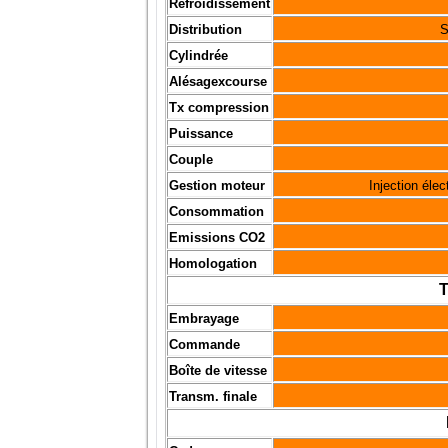
Refroidissement
Distribution
S
Cylindrée
Alésagexcourse
Tx compression
Puissance
Couple
Gestion moteur
Injection élec
Consommation
Emissions CO2
Homologation
T
Embrayage
Commande
Boîte de vitesse
Transm. finale