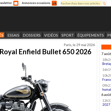
Rechercher
wsletter
Annonces occasions
Formulaire de recherche
ÉS
ESSAIS
DOSSIERS
VIDÉOS
SPORT
ÉQUIPEMENTS
P
Paris, le
29 mai 2026
Royal Enfield Bullet 650 2026
7 aoû
18h2
Breta
16h1
10h2
Franc
09h2
humai
6 aoû
12h3
2027