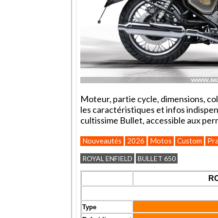
Moteur, partie cycle, dimensions, colo
les caractéristiques et infos indispe
cultissime Bullet, accessible aux pe
Nouveautés
2026
Motos
Custom
Pra
ROYAL ENFIELD
BULLET 650
RO
Type