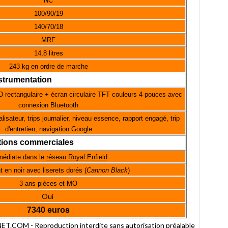
NC
100/90/19
140/70/18
MRF
14,8 litres
243 kg en ordre de marche
strumentation
D rectangulaire + écran circulaire TFT couleurs 4 pouces avec
connexion Bluetooth
isateur, trips journalier, niveau essence, rapport engagé, trip
d'entretien, navigation Google
tions commerciales
édiate dans le
réseau Royal Enfield
en noir avec liserets dorés (
Cannon Black
)
3 ans pièces et MO
Oui
7340 euros
OM - Reproduction interdite sans autorisation préalable