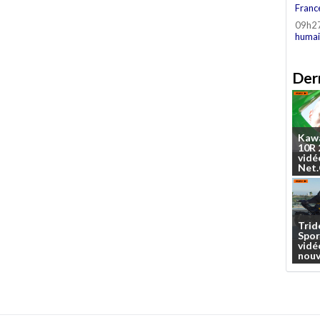
Franc
09h2
humai
Dern
Kaw
10R
vidé
Net
Trid
Spor
vidé
nouv