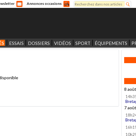
Rechercher
wsletter
Annonces occasions
Formulaire de recherche
ÉS
ESSAIS
DOSSIERS
VIDÉOS
SPORT
ÉQUIPEMENTS
P
disponible
8 aoû
14h3
Breta
7 aoû
18h2
Breta
16h1
10h2