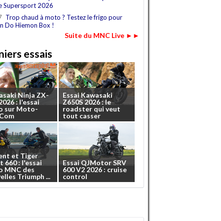
e Supersport 2026
7
Trop chaud à moto ? Testez le frigo pour
n Do Hiemon Box !
Suite du MNC Live ►►
iers essais
asaki
Ninja
ZX-
Essai
Kawasaki
2026
:
l'essai
Z650S
2026
:
le
o
sur
Moto-
roadster
qui
veut
.Com
tout
casser
ent
et
Tiger
t
660
:
l'essai
Essai
QJMotor
SRV
o
MNC
des
600
V2
2026
:
cruise
elles
Triumph
...
control