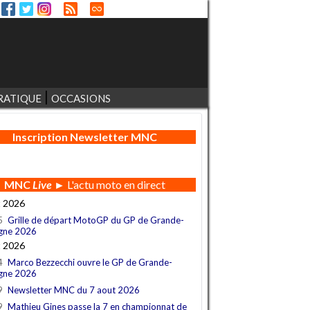
RATIQUE
OCCASIONS
Inscription Newsletter MNC
MNC
Live
► L'actu moto en direct
t 2026
5
Grille de départ MotoGP du GP de Grande-
gne 2026
t 2026
4
Marco Bezzecchi ouvre le GP de Grande-
gne 2026
9
Newsletter MNC du 7 aout 2026
9
Mathieu Gines passe la 7 en championnat de