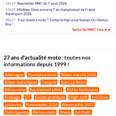
16h19
Newsletter MNC du 7 aout 2026
10h29
Mathieu Gines passe la 7 en championnat de France
Supersport 2026
09h27
Trop chaud à moto ? Testez le frigo pour humain Do Hiemon
Box !
Suite du MNC Live ►►
27 ans d'actualité moto :
toutes nos
informations depuis 1999 !
Allemagne
Assurance moto
Bilans marché 2026
Bilans statistiques
Casques
Dans Le Rétro
Découverte
Equipement pilote
Fiches techniques
Freinage
GT
Guides pratiques
High-tech
Horizons
Lobbying
Nouveautés 2026
Nouveautés 2027
Outil Agenda
Permis moto
Pneus
Portraits