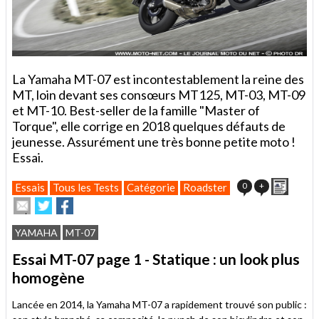
La Yamaha MT-07 est incontestablement la reine des
MT, loin devant ses consœurs MT125, MT-03, MT-09
et MT-10. Best-seller de la famille "Master of
Torque", elle corrige en 2018 quelques défauts de
jeunesse. Assurément une très bonne petite moto !
Essai.
Imprim
0
+
Essais
Tous les Tests
Catégorie
Roadster
Envoyer
Partager
Partager
cet
sur
sur
article
Twitter
Facebook
YAMAHA
MT-07
à
un
Essai MT-07 page 1 - Statique : un look plus
ami
homogène
Lancée en 2014, la Yamaha MT-07 a rapidement trouvé son public :