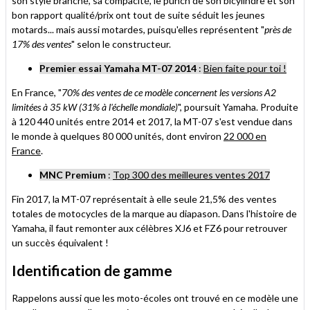
son style branché, sa compacité, le punch de son bicylindre et son
bon rapport qualité/prix ont tout de suite séduit les jeunes
motards... mais aussi motardes, puisqu'elles représentent "
près de
17% des ventes
" selon le constructeur.
Premier essai Yamaha MT-07 2014
:
Bien faite pour toi !
En France, "
70% des ventes de ce modèle concernent les versions A2
limitées à 35 kW (31% à l'échelle mondiale)
", poursuit Yamaha. Produite
à 120 440 unités entre 2014 et 2017, la MT-07 s'est vendue dans
le monde à quelques 80 000 unités, dont environ
22 000 en
France
.
MNC Premium
:
Top 300 des meilleures ventes 2017
Fin 2017, la MT-07 représentait à elle seule 21,5% des ventes
totales de motocycles de la marque au diapason. Dans l'histoire de
Yamaha, il faut remonter aux célèbres XJ6 et FZ6 pour retrouver
un succès équivalent !
Identification de gamme
Rappelons aussi que les moto-écoles ont trouvé en ce modèle une