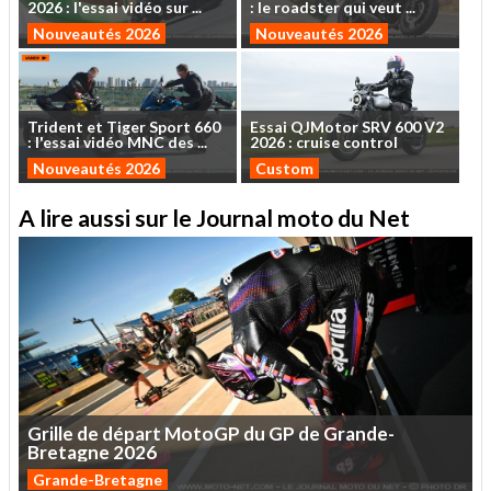
2026
:
l'essai
vidéo
sur
...
:
le
roadster
qui
veut
...
Nouveautés 2026
Nouveautés 2026
Trident
et
Tiger
Sport
660
Essai
QJMotor
SRV
600
V2
:
l'essai
vidéo
MNC
des
...
2026
:
cruise
control
Nouveautés 2026
Custom
A lire aussi sur le Journal moto du Net
Grille
de
départ
MotoGP
du
GP
de
Grande-
Bretagne
2026
Grande-Bretagne