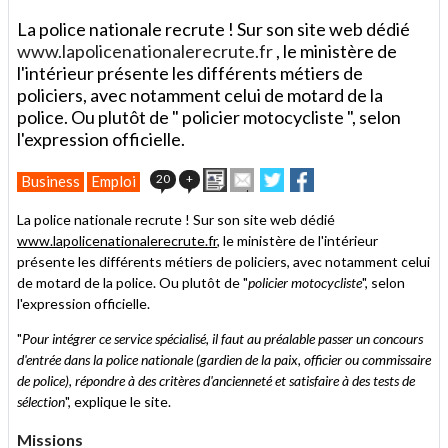
La police nationale recrute ! Sur son site web dédié
www.lapolicenationalerecrute.fr
, le ministère de
l'intérieur présente les différents métiers de
policiers, avec notamment celui de motard de la
police. Ou plutôt de " policier motocycliste ", selon
l'expression officielle.
Imprimer
Envoyer
Partager
Partager
20
+
Business
Emploi
cet
sur
sur
article
Twitter
Facebook
La police nationale recrute ! Sur son site web dédié
à
www.lapolicenationalerecrute.fr
, le ministère de l'intérieur
un
présente les différents métiers de policiers, avec notamment celui
ami
de motard de la police. Ou plutôt de "
policier motocycliste
", selon
l'expression officielle.
"
Pour intégrer ce service spécialisé, il faut au préalable passer un concours
d'entrée dans la police nationale (gardien de la paix, officier ou commissaire
de police), répondre à des critères d'ancienneté et satisfaire à des tests de
sélection
", explique le site.
Missions