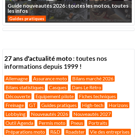
Guide
nouveautés
2026
:
toutes
les
motos,
toutes
les
infos
Guides pratiques
27 ans d'actualité moto :
toutes nos
informations depuis 1999 !
Allemagne
Assurance moto
Bilans marché 2026
Bilans statistiques
Casques
Dans Le Rétro
Découverte
Equipement pilote
Fiches techniques
Freinage
GT
Guides pratiques
High-tech
Horizons
Lobbying
Nouveautés 2026
Nouveautés 2027
Outil Agenda
Permis moto
Pneus
Portraits
Préparations moto
R&D
Roadster
Vie des entreprises