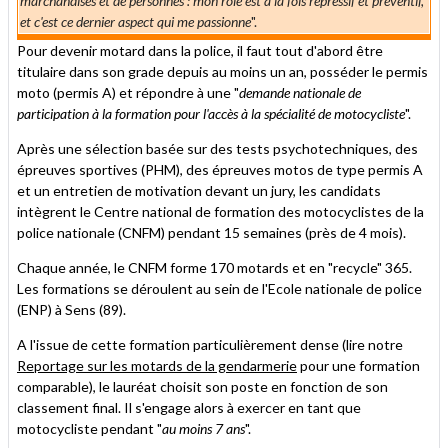
marchandises et de personnes : mon rôle est à la fois répressif et préventif,
et c'est ce dernier aspect qui me passionne
".
Pour devenir motard dans la police, il faut tout d'abord être
titulaire dans son grade depuis au moins un an, posséder le permis
moto (permis A) et répondre à une "
demande nationale de
participation à la formation pour l'accès à la spécialité de motocycliste
".
Après une sélection basée sur des tests psychotechniques, des
épreuves sportives (PHM), des épreuves motos de type permis A
et un entretien de motivation devant un jury, les candidats
intègrent le Centre national de formation des motocyclistes de la
police nationale (CNFM) pendant 15 semaines (près de 4 mois).
Chaque année, le CNFM forme 170 motards et en "recycle" 365.
Les formations se déroulent au sein de l'Ecole nationale de police
(ENP) à Sens (89).
A l'issue de cette formation particulièrement dense (lire notre
Reportage sur les motards de la gendarmerie
pour une formation
comparable), le lauréat choisit son poste en fonction de son
classement final. Il s'engage alors à exercer en tant que
motocycliste pendant "
au moins 7 ans
".