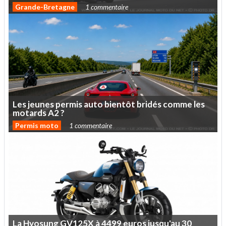
Grande-Bretagne
1 commentaire
Les
jeunes
permis
auto
bientôt
bridés
comme
les
motards
A2
?
Permis moto
1 commentaire
La
Hyosung
GV125X
à
4499
euros
jusqu'au
30