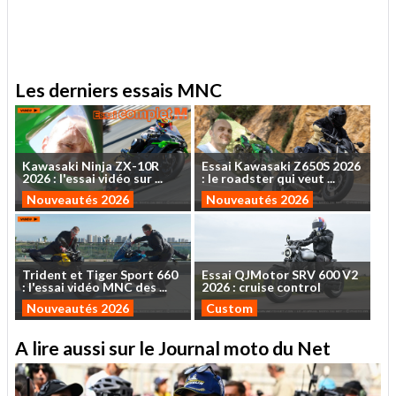
.
Les derniers essais MNC
Kawasaki
Ninja
ZX-10R
Essai
Kawasaki
Z650S
2026
2026
:
l'essai
vidéo
sur
...
:
le
roadster
qui
veut
...
Nouveautés 2026
Nouveautés 2026
Trident
et
Tiger
Sport
660
Essai
QJMotor
SRV
600
V2
:
l'essai
vidéo
MNC
des
...
2026
:
cruise
control
Nouveautés 2026
Custom
A lire aussi sur le Journal moto du Net