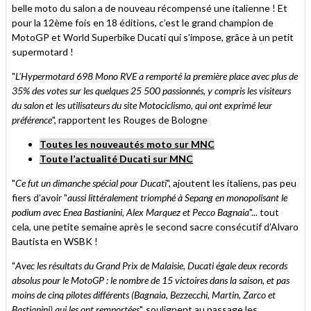
belle moto du salon a de nouveau récompensé une italienne ! Et
pour la 12ème fois en 18 éditions, c’est le grand champion de
MotoGP et World Superbike Ducati qui s’impose, grâce à un petit
supermotard !
"
L'Hypermotard 698 Mono RVE a remporté la première place avec plus de
35% des votes sur les quelques 25 500 passionnés, y compris les visiteurs
du salon et les utilisateurs du site Motociclismo, qui ont exprimé leur
préférence
", rapportent les Rouges de Bologne
Toutes les nouveautés moto sur MNC
Toute l’actualité Ducati sur MNC
"
Ce fut un dimanche spécial pour Ducati
", ajoutent les italiens, pas peu
fiers d’avoir "
aussi littéralement triomphé à Sepang en monopolisant le
podium avec Enea Bastianini, Alex Marquez et Pecco Bagnaia
"... tout
cela, une petite semaine après le second sacre consécutif d’Alvaro
Bautista en WSBK !
"
Avec les résultats du Grand Prix de Malaisie, Ducati égale deux records
absolus pour le MotoGP : le nombre de 15 victoires dans la saison, et pas
moins de cinq pilotes différents (Bagnaia, Bezzecchi, Martin, Zarco et
Bastianini) qui les ont remportées
", soulignent au passage les