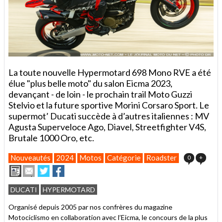
La toute nouvelle Hypermotard 698 Mono RVE a été
élue "plus belle moto" du salon Eicma 2023,
devançant - de loin - le prochain trail Moto Guzzi
Stelvio et la future sportive Morini Corsaro Sport. Le
supermot’ Ducati succède à d’autres italiennes : MV
Agusta Superveloce Ago, Diavel, Streetfighter V4S,
Brutale 1000 Oro, etc.
Nouveautés
2024
Motos
Catégorie
Roadster
0
+
Imprimer
Envoyer
Partager
Partager
cet
sur
sur
article
Twitter
Facebook
DUCATI
HYPERMOTARD
à
un
Organisé depuis 2005 par nos confrères du magazine
ami
Motociclismo en collaboration avec l’Eicma, le concours de la plus