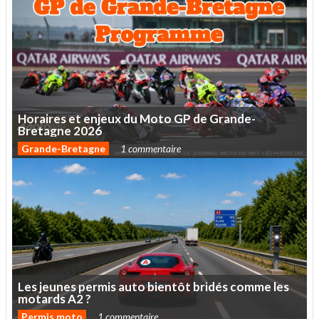
Horaires
et
enjeux
du
Moto
GP
de
Grande-
Bretagne
2026
Grande-Bretagne
1 commentaire
Les
jeunes
permis
auto
bientôt
bridés
comme
les
motards
A2
?
Permis moto
1 commentaire