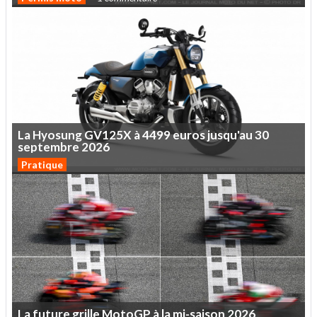
La
Hyosung
GV125X
à
4499
euros
jusqu'au
30
septembre
2026
Pratique
La
future
grille
MotoGP
à
la
mi-saison
2026