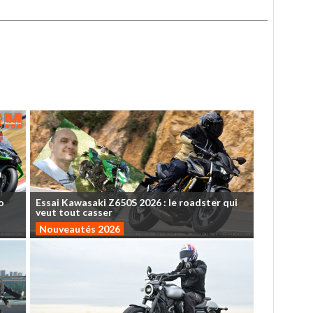
o
Essai
Kawasaki
Z650S
2026
:
le
roadster
qui
veut
tout
casser
Nouveautés 2026