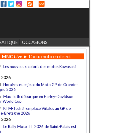
RATIQUE
OCCASIONS
MNC
Live
► L'actu moto en direct
7
Les nouveaux coloris des motos Kawasaki
t 2026
4
Horaires et enjeux du Moto GP de Grande-
gne 2026
6
Max Toth débarque en Harley-Davidson
r World Cup
7
KTM-Tech3 remplace Viñales au GP de
e-Bretagne 2026
t 2026
1
Le Rally Moto TT 2026 de Saint-Palais est
é