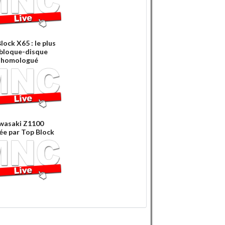
lock X65 : le plus
 bloque-disque
 homologué
wasaki Z1100
ée par Top Block