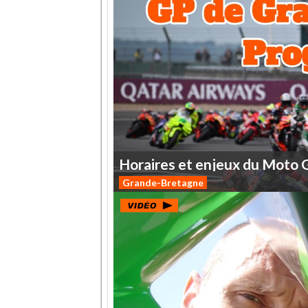
Horaires
et
enjeux
du
Moto
Grande-Bretagne