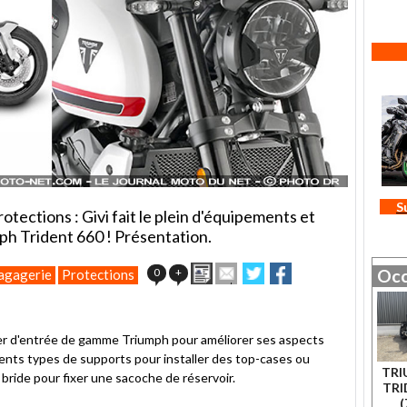
S
rotections : Givi fait le plein d'équipements et
ph Trident 660 ! Présentation.
Imprimer
Envoyer
Partager
Partager
0
+
Occ
agagerie
Protections
cet
sur
sur
article
Twitter
Facebook
à
un
ter d'entrée de gamme Triumph pour améliorer ses aspects
ami
rents types de supports pour installer des top-cases ou
TRI
bride pour fixer une sacoche de réservoir.
TRI
(