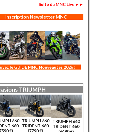
Suite du MNC Live ►►
Inscription Newsletter MNC
uivez le GUIDE MNC Nouveautés 2026 !
asions
TRIUMPH
UMPH 660
TRIUMPH 660
TRIUMPH 660
DENT 660
TRIDENT 660
TRIDENT 660
7590 €)
(7790 €)
(6490 €)