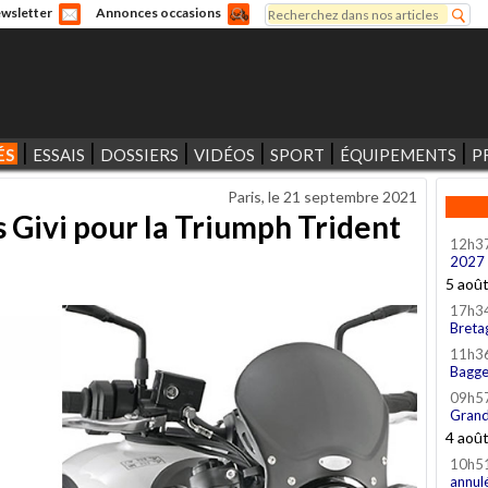
Rechercher
wsletter
Annonces occasions
Formulaire de recherche
ÉS
ESSAIS
DOSSIERS
VIDÉOS
SPORT
ÉQUIPEMENTS
P
Paris, le
21 septembre 2021
 Givi pour la Triumph Trident
12h3
2027
5 aoû
17h3
Breta
11h3
Bagge
09h5
Grand
4 aoû
10h5
annul