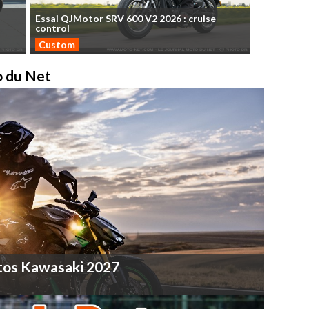
Essai
QJMotor
SRV
600
V2
2026
:
cruise
control
Custom
to du Net
tos
Kawasaki
2027