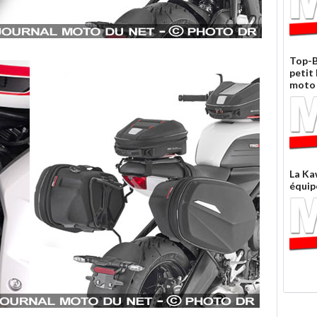
Top-B
petit
moto
La Ka
équip