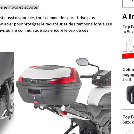
gerie moto et scooter
A li
est aussi disponible, tout comme des pare-brise plus
en acier pour protéger le radiateur et des tampons font aussi
Top B
Givi, qui ne communique pas encore le prix de ces
la Su
Cokim
bagag
trail
Top B
Suzuk