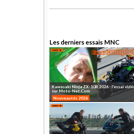
.
.
Les derniers essais MNC
Kawasaki
Ninja
ZX-10R
2026
:
l'essai
vidé
sur
Moto-Net.Com
Nouveautés 2026