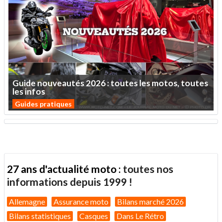
Guide
nouveautés
2026
:
toutes
les
motos,
toutes
les
infos
Guides pratiques
27 ans d'actualité moto :
toutes nos
informations depuis 1999 !
Allemagne
Assurance moto
Bilans marché 2026
Bilans statistiques
Casques
Dans Le Rétro