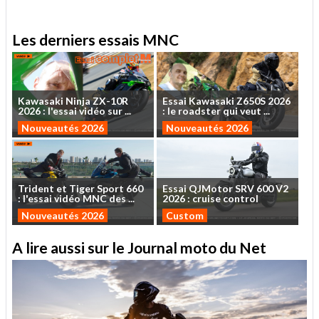
Les derniers essais MNC
Kawasaki
Ninja
ZX-10R
Essai
Kawasaki
Z650S
2026
2026
:
l'essai
vidéo
sur
...
:
le
roadster
qui
veut
...
Nouveautés 2026
Nouveautés 2026
Trident
et
Tiger
Sport
660
Essai
QJMotor
SRV
600
V2
:
l'essai
vidéo
MNC
des
...
2026
:
cruise
control
Nouveautés 2026
Custom
A lire aussi sur le Journal moto du Net