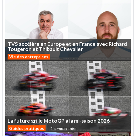
TVS
accélère
en
Europe
et
en
France
avec
Richard
Tougeron
et
Thibault
Chevalier
Vie des entreprises
La
future
grille
MotoGP
à
la
mi-saison
2026
Guides pratiques
1 commentaire