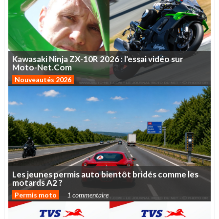
Kawasaki
Ninja
ZX-10R
2026
:
l'essai
vidéo
sur
Moto-Net.Com
Nouveautés 2026
Les
jeunes
permis
auto
bientôt
bridés
comme
les
motards
A2
?
Permis moto
1 commentaire