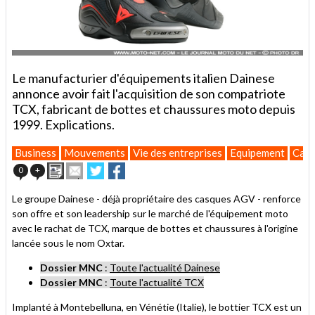
Le manufacturier d'équipements italien Dainese
annonce avoir fait l'acquisition de son compatriote
TCX, fabricant de bottes et chaussures moto depuis
1999. Explications.
Business
Mouvements
Vie des entreprises
Equipement
Caté
Imprimer
Envoyer
Partager
Partager
0
+
cet
sur
sur
article
Twitter
Facebook
Le groupe Dainese - déjà propriétaire des casques AGV - renforce
à
son offre et son leadership sur le marché de l'équipement moto
un
avec le rachat de TCX, marque de bottes et chaussures à l'origine
ami
lancée sous le nom Oxtar.
Dossier MNC
:
Toute l'actualité Dainese
Dossier MNC
:
Toute l'actualité TCX
Implanté à Montebelluna, en Vénétie (Italie), le bottier TCX est un