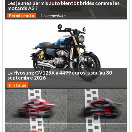
Les
jeunes
permis
auto
bientôt
bridés
comme
les
motards
A2
?
Permis moto
1 commentaire
La
Hyosung
GV125X
à
4499
euros
jusqu'au
30
septembre
2026
Pratique