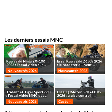
.
.
Les derniers essais MNC
Kawasaki
Ninja
ZX-10R
Essai
Kawasaki
Z650S
2026
2026
:
l'essai
vidéo
sur
...
:
le
roadster
qui
veut
...
Nouveautés 2026
Nouveautés 2026
Trident
et
Tiger
Sport
660
Essai
QJMotor
SRV
600
V2
:
l'essai
vidéo
MNC
des
...
2026
:
cruise
control
Nouveautés 2026
Custom