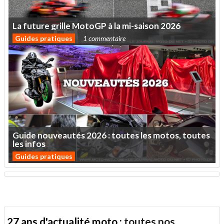
La
future
grille
MotoGP
à
la
mi-saison
2026
Guides pratiques
1 commentaire
Guide
nouveautés
2026
:
toutes
les
motos,
toutes
les
infos
Guides pratiques
27 ans d'actualité moto :
toutes nos