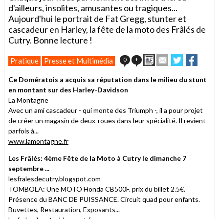
d'ailleurs, insolites, amusantes ou tragiques...
Aujourd'hui le portrait de Fat Gregg, stunter et
cascadeur en Harley, la fête de la moto des Frâlés de
Cutry. Bonne lecture !
Imprimer
Envoyer
Partager
Partag
0
+
Pratique
Presse et Multimédia
cet
sur
sur
article
Twitter
Facebook
Ce Domératois a acquis sa réputation dans le milieu du stunt
à
en montant sur des Harley-Davidson
un
La Montagne
ami
Avec un ami cascadeur - qui monte des Triumph -, il a pour projet
de créer un magasin de deux-roues dans leur spécialité. Il revient
parfois à...
www.lamontagne.fr
Les Frâlés: 4ème Fête de la Moto à Cutry le dimanche 7
septembre ...
lesfralesdecutry.blogspot.com
TOMBOLA: Une MOTO Honda CB500F. prix du billet 2.5€.
Présence du BANC DE PUISSANCE. Circuit quad pour enfants.
Buvettes, Restauration, Exposants...