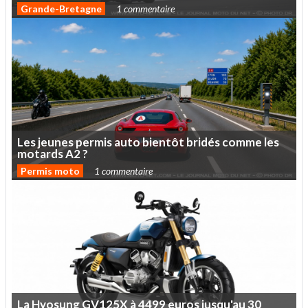
Grande-Bretagne
1 commentaire
Les
jeunes
permis
auto
bientôt
bridés
comme
les
motards
A2
?
Permis moto
1 commentaire
La
Hyosung
GV125X
à
4499
euros
jusqu'au
30