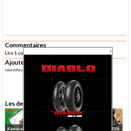
.
Commentaires
Lire 1 commentaire lecteur sur cet article
Ajouter un commentaire
Identifiez-vous
pour publier un commentaire.
.
Les derniers essais MNC
Kawasaki
Ninja
ZX-10R
Essai
Kawasaki
Z650S
2026