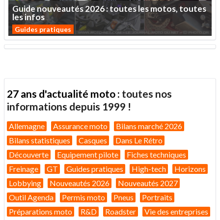
Guide
nouveautés
2026
:
toutes
les
motos,
toutes
les
infos
Guides pratiques
27 ans d'actualité moto :
toutes nos
informations depuis 1999 !
Allemagne
Assurance moto
Bilans marché 2026
Bilans statistiques
Casques
Dans Le Rétro
Découverte
Equipement pilote
Fiches techniques
Freinage
GT
Guides pratiques
High-tech
Horizons
Lobbying
Nouveautés 2026
Nouveautés 2027
Outil Agenda
Permis moto
Pneus
Portraits
Préparations moto
R&D
Roadster
Vie des entreprises