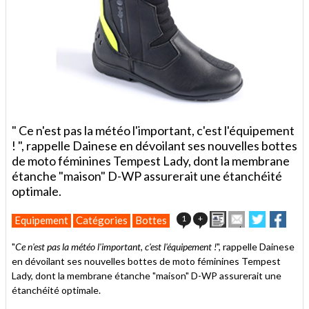
" Ce n'est pas la météo l'important, c'est l'équipement
! ", rappelle Dainese en dévoilant ses nouvelles bottes
de moto féminines Tempest Lady, dont la membrane
étanche "maison" D-WP assurerait une étanchéité
optimale.
Imprimer
Envoyer
Partager
Part
1
+
Equipement
Catégories
Bottes
cet
sur
sur
article
Twitter
Faceboo
"
Ce n'est pas la météo l'important, c'est l'équipement !
", rappelle Dainese
à
en dévoilant ses nouvelles bottes de moto féminines Tempest
un
Lady, dont la membrane étanche "maison" D-WP assurerait une
ami
étanchéité optimale.