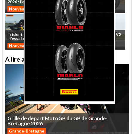
2026
:
l'essai
vidéo
sur
...
:
le
roadster
qui
veut
...
Nouveautés 2026
Nouveautés 2026
Trident
et
Tiger
Sport
660
Essai
QJMotor
SRV
600
V2
:
l'essai
vidéo
MNC
des
...
2026
:
cruise
control
Nouveautés 2026
Custom
A lire aussi sur le Journal moto du Net
Grille
de
départ
MotoGP
du
GP
de
Grande-
Bretagne
2026
Grande-Bretagne