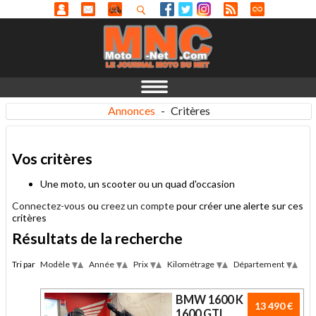
Annonces
-
Critères
Vos critères
Une moto, un scooter ou un quad d'occasion
Connectez-vous
ou
creez un compte
pour créer une alerte sur ces
critères
Résultats de la recherche
Tri par
Modèle
Année
Prix
Kilométrage
Département
Desc
Desc
Desc
Desc
Des
Asc
Asc
Asc
Asc
Asc
BMW 1600 K
13 490 €
1600 GTL