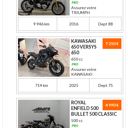
PRO
Assurez votre
TRIUMPH
9 946 km
2016
Dept 88
KAWASAKI
7 250 €
650 VERSYS
650
650 cc
PRO
Assurez votre
KAWASAKI
714 km
2025
Dept 75
ROYAL
4 990 €
ENFIELD 500
BULLET 500 CLASSIC
500 cc
PRO