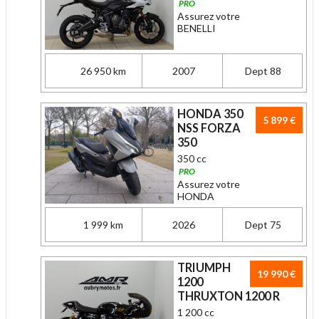
PRO
Assurez votre
BENELLI
26 950 km
2007
Dept 88
HONDA 350
5 899 €
NSS FORZA
350
350 cc
PRO
Assurez votre
HONDA
1 999 km
2026
Dept 75
TRIUMPH
19 990 €
1200
THRUXTON 1200 R
1 200 cc