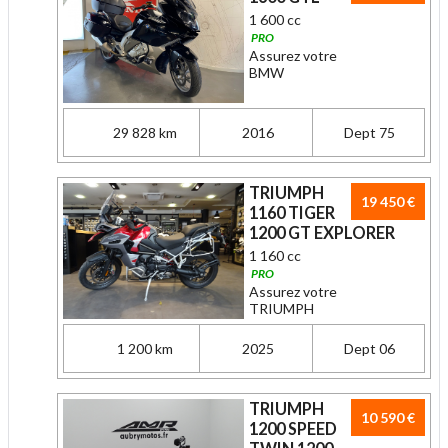
1 600 cc
PRO
Assurez votre
BMW
29 828 km
2016
Dept 75
TRIUMPH
19 450 €
1160 TIGER
1200 GT EXPLORER
1 160 cc
PRO
Assurez votre
TRIUMPH
1 200 km
2025
Dept 06
TRIUMPH
10 590 €
1200 SPEED