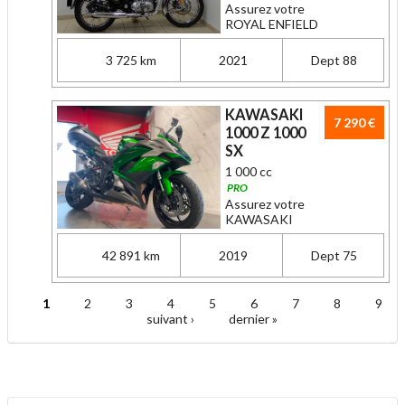
Assurez votre
ROYAL ENFIELD
3 725 km
2021
Dept 88
KAWASAKI
7 290 €
1000 Z 1000
SX
1 000 cc
PRO
Assurez votre
KAWASAKI
42 891 km
2019
Dept 75
1
2
3
4
5
6
7
8
9
Pages
suivant ›
dernier »