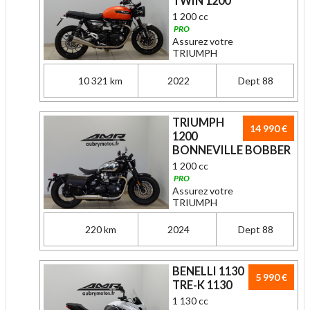
TWIN 1200
1 200 cc
PRO
Assurez votre
TRIUMPH
10 321 km
2022
Dept 88
TRIUMPH
14 990 €
1200
BONNEVILLE BOBBER
1 200 cc
PRO
Assurez votre
TRIUMPH
220 km
2024
Dept 88
BENELLI 1130
5 990 €
TRE-K 1130
1 130 cc