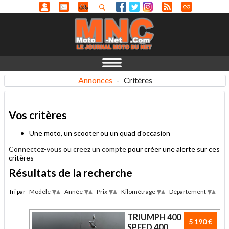
Annonces
-
Critères
Vos critères
Une moto, un scooter ou un quad d'occasion
Connectez-vous
ou
creez un compte
pour créer une alerte sur ces
critères
Résultats de la recherche
Tri par
Modèle
Année
Prix
Kilométrage
Département
Desc
Desc
Desc
Desc
Des
Asc
Asc
Asc
Asc
Asc
TRIUMPH 400
5 190 €
SPEED 400