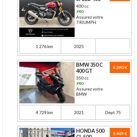
400 cc
PRO
Assurez votre
TRIUMPH
1 276 km
2025
BMW 350 C
6 390 €
400 GT
350 cc
PRO
Assurez votre
BMW
4 729 km
2021
Dept 75
HONDA 500
5 449 €
CL 500