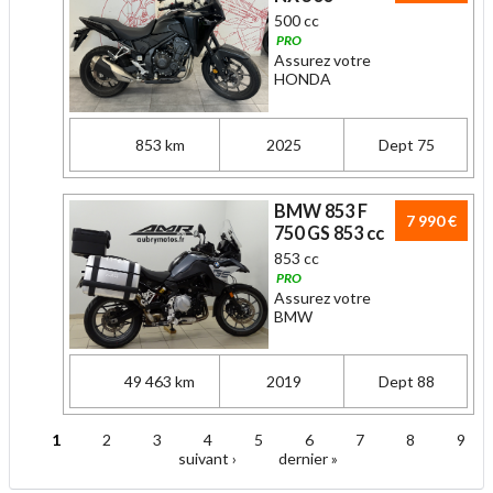
500 cc
PRO
Assurez votre
HONDA
853 km
2025
Dept 75
BMW 853 F
7 990 €
750 GS 853 cc
853 cc
PRO
Assurez votre
BMW
49 463 km
2019
Dept 88
1
2
3
4
5
6
7
8
9
Pages
suivant ›
dernier »