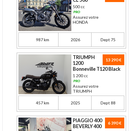
500 cc
PRO
Assurez votre
HONDA
987 km
2026
Dept 75
TRIUMPH
13 290 €
1200
Bonneville T120 Black
1 200 cc
PRO
Assurez votre
TRIUMPH
457 km
2025
Dept 88
PIAGGIO 400
6 390 €
BEVERLY 400