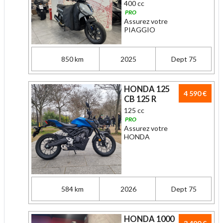
400 cc
PRO
Assurez votre
PIAGGIO
850 km
2025
Dept 75
HONDA 125
4 590 €
CB 125 R
125 cc
PRO
Assurez votre
HONDA
584 km
2026
Dept 75
HONDA 1000