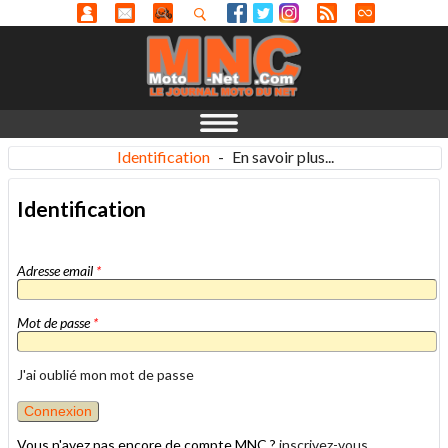
Identification
-
En savoir plus...
Identification
Adresse email
*
Mot de passe
*
J'ai oublié mon mot de passe
Vous n'avez pas encore de compte MNC ?
inscrivez-vous