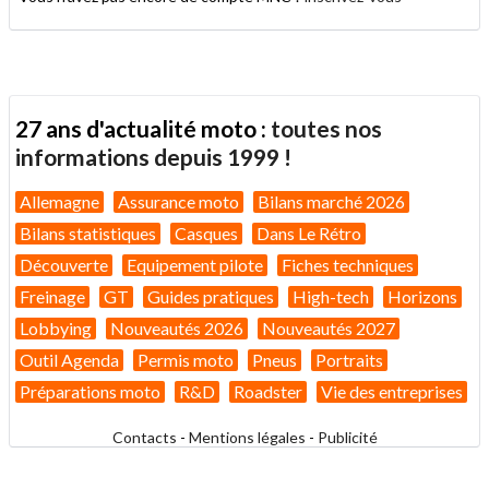
27 ans d'actualité moto :
toutes nos
informations depuis 1999 !
Allemagne
Assurance moto
Bilans marché 2026
Bilans statistiques
Casques
Dans Le Rétro
Découverte
Equipement pilote
Fiches techniques
Freinage
GT
Guides pratiques
High-tech
Horizons
Lobbying
Nouveautés 2026
Nouveautés 2027
Outil Agenda
Permis moto
Pneus
Portraits
Préparations moto
R&D
Roadster
Vie des entreprises
Contacts
-
Mentions légales
-
Publicité