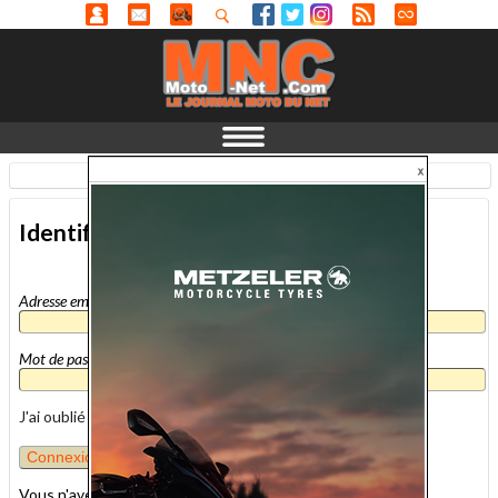
Identification
-
En savoir plus...
Identification
Adresse email
*
Mot de passe
*
J'ai oublié mon mot de passe
Vous n'avez pas encore de compte MNC ?
inscrivez-vous