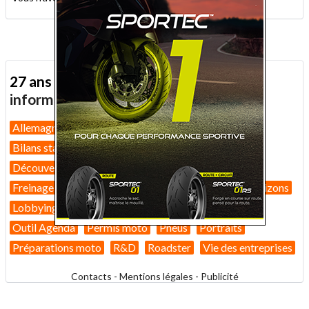
27 ans d'actualité moto :
toutes nos
informations depuis 1999 !
Allemagne
Assurance moto
Bilans marché 2026
Bilans statistiques
Casques
Dans Le Rétro
Découverte
Equipement pilote
Fiches techniques
Freinage
GT
Guides pratiques
High-tech
Horizons
Lobbying
Nouveautés 2026
Nouveautés 2027
Outil Agenda
Permis moto
Pneus
Portraits
Préparations moto
R&D
Roadster
Vie des entreprises
Contacts
-
Mentions légales
-
Publicité