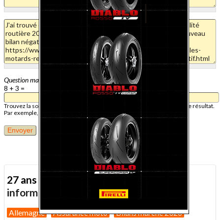
Question mathématique
8 + 3 =
Trouvez la solution de ce problème mathématique simple et saisissez le résultat.
Par exemple, pour 1 + 3, saisissez 4.
27 ans d'actualité moto :
toutes nos
informations depuis 1999 !
Allemagne
Assurance moto
Bilans marché 2026