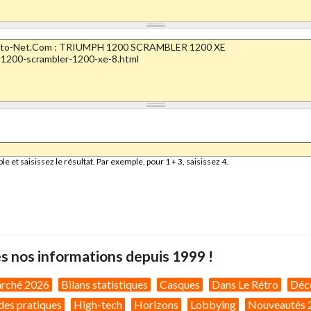
et saisissez le résultat. Par exemple, pour 1 + 3, saisissez 4.
s nos informations depuis 1999 !
arché 2026
Bilans statistiques
Casques
Dans Le Rétro
Déc
des pratiques
High-tech
Horizons
Lobbying
Nouveautés 