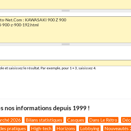
et saisissez le résultat. Par exemple, pour 1 + 3, saisissez 4.
s nos informations depuis 1999 !
arché 2026
Bilans statistiques
Casques
Dans Le Rétro
Déc
des pratiques
High-tech
Horizons
Lobbying
Nouveautés 