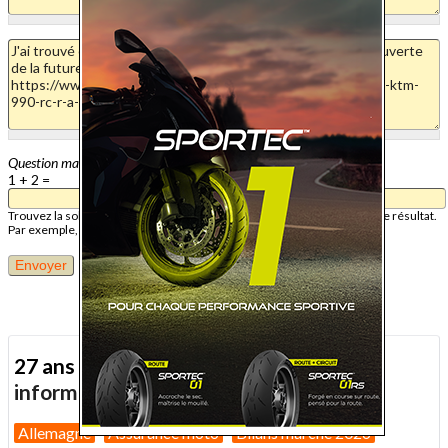
Question mathématique
1 + 2 =
Trouvez la solution de ce problème mathématique simple et saisissez le résultat.
Par exemple, pour 1 + 3, saisissez 4.
27 ans d'actualité moto :
toutes nos
informations depuis 1999 !
Allemagne
Assurance moto
Bilans marché 2026