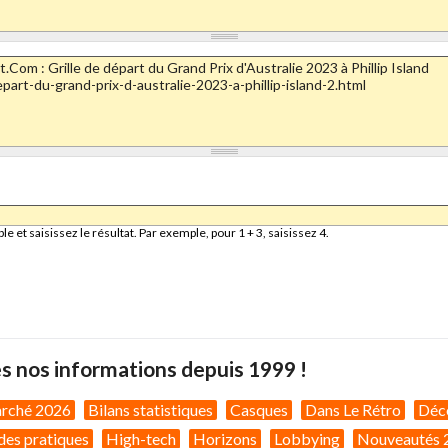
et saisissez le résultat. Par exemple, pour 1 + 3, saisissez 4.
s nos informations depuis 1999 !
arché 2026
Bilans statistiques
Casques
Dans Le Rétro
Déc
des pratiques
High-tech
Horizons
Lobbying
Nouveautés 