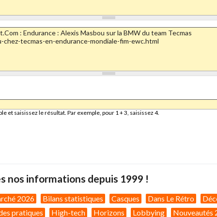
et saisissez le résultat. Par exemple, pour 1 + 3, saisissez 4.
s nos informations depuis 1999 !
arché 2026
Bilans statistiques
Casques
Dans Le Rétro
Déc
des pratiques
High-tech
Horizons
Lobbying
Nouveautés 