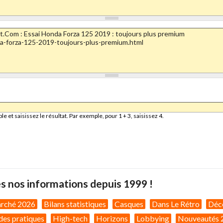
et saisissez le résultat. Par exemple, pour 1 + 3, saisissez 4.
s nos informations depuis 1999 !
arché 2026
Bilans statistiques
Casques
Dans Le Rétro
Déc
des pratiques
High-tech
Horizons
Lobbying
Nouveautés 