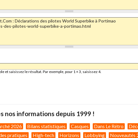
et saisissez le résultat. Par exemple, pour 1 + 3, saisissez 4.
s nos informations depuis 1999 !
arché 2026
Bilans statistiques
Casques
Dans Le Rétro
Déc
des pratiques
High-tech
Horizons
Lobbying
Nouveautés 