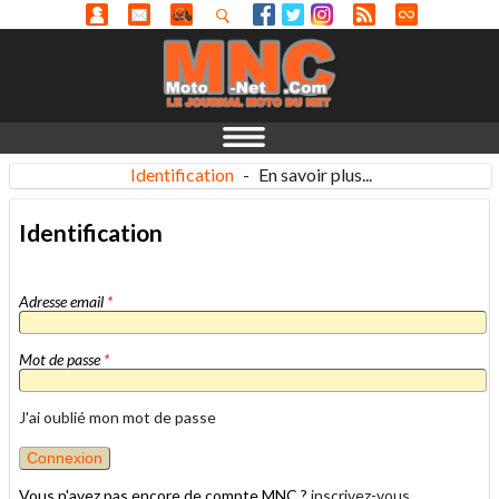
Identification
-
En savoir plus...
Identification
Adresse email
*
Mot de passe
*
J'ai oublié mon mot de passe
Vous n'avez pas encore de compte MNC ?
inscrivez-vous