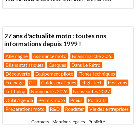
27 ans d'actualité moto :
toutes nos
informations depuis 1999 !
Allemagne
Assurance moto
Bilans marché 2026
Bilans statistiques
Casques
Dans Le Rétro
Découverte
Equipement pilote
Fiches techniques
Freinage
GT
Guides pratiques
High-tech
Horizons
Lobbying
Nouveautés 2026
Nouveautés 2027
Outil Agenda
Permis moto
Pneus
Portraits
Préparations moto
R&D
Roadster
Vie des entreprises
Contacts
-
Mentions légales
-
Publicité