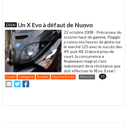
Un X Evo à défaut de Nuovo
ESSAI
22 octobre 2008 -
Précurseur du
scooter haut de gamme, Piaggio
a connu ses heures de gloire sur
le marché 125 avec le succès des
X9, puis X8. D'abord prise de
court, la concurrence a
finalement réagi et c'est
maintenant de la résistance que
doit effectuer le XEvo. Essai !
25
Essais
Catégorie
Scooter
Tous les Essais
PIAGGIO
Envoyer
Partager
Partager
cet
sur
sur
article
Twitter
Facebook
.
à
un
ami