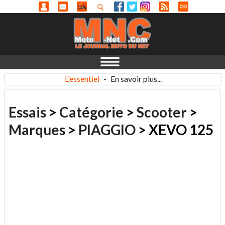
L'essentiel
-
En savoir plus...
Essais
>
Catégorie
>
Scooter
>
Marques
>
PIAGGIO
> XEVO 125