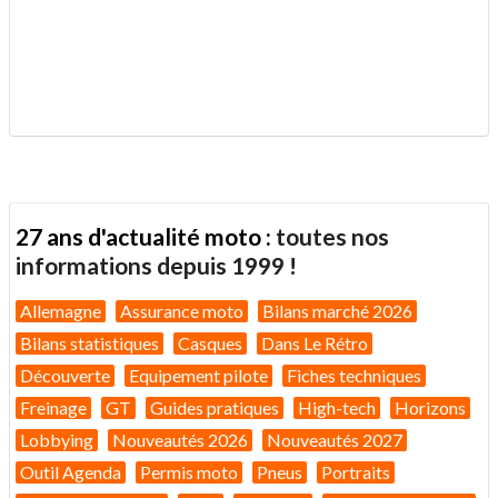
.
27 ans d'actualité moto :
toutes nos
informations depuis 1999 !
Allemagne
Assurance moto
Bilans marché 2026
Bilans statistiques
Casques
Dans Le Rétro
Découverte
Equipement pilote
Fiches techniques
Freinage
GT
Guides pratiques
High-tech
Horizons
Lobbying
Nouveautés 2026
Nouveautés 2027
Outil Agenda
Permis moto
Pneus
Portraits