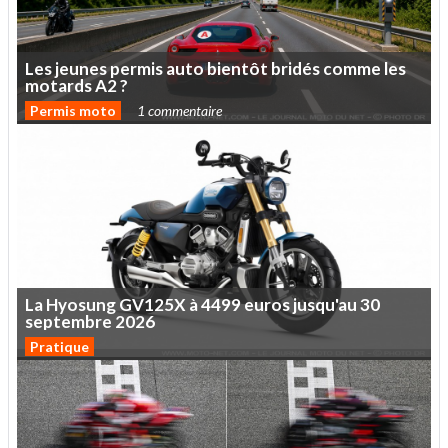
Les
jeunes
permis
auto
bientôt
bridés
comme
les
motards
A2
?
Permis moto
1 commentaire
La
Hyosung
GV125X
à
4499
euros
jusqu'au
30
septembre
2026
Pratique