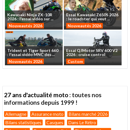
Kawasaki
Ninja
ZX-10R
Essai
Kawasaki
Z650S
2026
2026
:
l'essai
vidéo
sur
...
:
le
roadster
qui
veut
...
Nouveautés 2026
Nouveautés 2026
Trident
et
Tiger
Sport
660
Essai
QJMotor
SRV
600
V2
:
l'essai
vidéo
MNC
des
...
2026
:
cruise
control
Nouveautés 2026
Custom
27 ans d'actualité moto :
toutes nos
informations depuis 1999 !
Allemagne
Assurance moto
Bilans marché 2026
Bilans statistiques
Casques
Dans Le Rétro