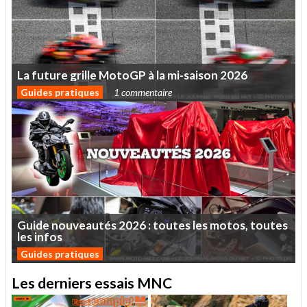
La
future
grille
MotoGP
à
la
mi-saison
2026
Guides pratiques
1 commentaire
Guide
nouveautés
2026
:
toutes
les
motos,
toutes
les
infos
Guides pratiques
Les derniers essais MNC