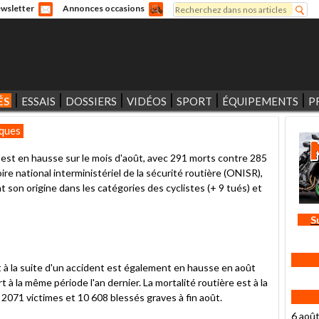
Rechercher
wsletter
Annonces occasions
Formulaire de recherche
ÉS
ESSAIS
DOSSIERS
VIDÉOS
SPORT
ÉQUIPEMENTS
P
iques
 est en hausse sur le mois d'août, avec 291 morts contre 285
re national interministériel de la sécurité routière (ONISR),
t son origine dans les catégories des cyclistes (+ 9 tués) et
S
 la suite d'un accident est également en hausse en août
t à la même période l'an dernier. La mortalité routière est à la
 2071 victimes et 10 608 blessés graves à fin août.
6 aoû