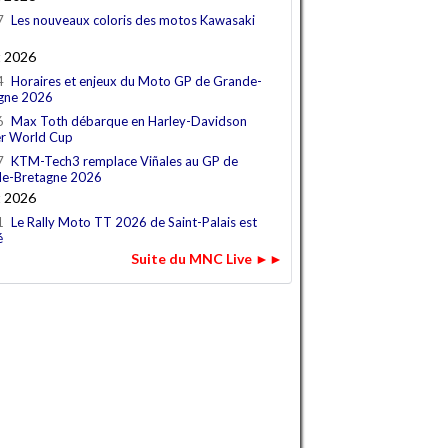
7
Les nouveaux coloris des motos Kawasaki
t 2026
4
Horaires et enjeux du Moto GP de Grande-
gne 2026
6
Max Toth débarque en Harley-Davidson
r World Cup
7
KTM-Tech3 remplace Viñales au GP de
e-Bretagne 2026
t 2026
1
Le Rally Moto TT 2026 de Saint-Palais est
é
Suite du MNC Live ►►