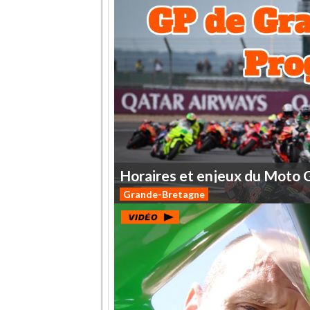
Horaires
et
enjeux
du
Moto
Grande-Bretagne