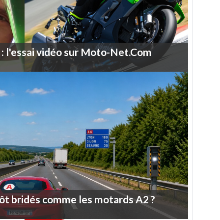
:
l'essai
vidéo
sur
Moto-Net.Com
ôt
bridés
comme
les
motards
A2
?