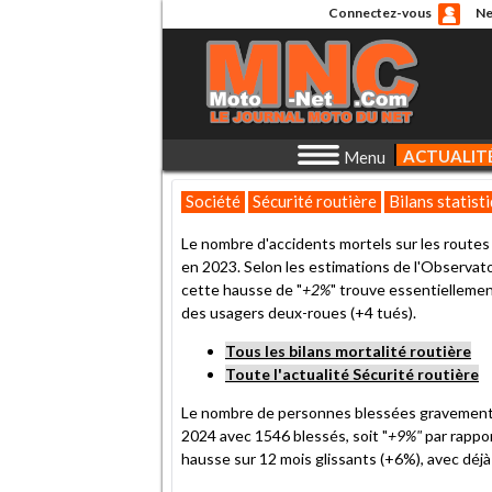
Connectez-vous
Ne
ACTUALIT
Menu
Société
Sécurité routière
Bilans statist
Le nombre d'accidents mortels sur les routes
en 2023. Selon les estimations de l'Observatoi
cette hausse de "
+2%
" trouve essentiellemen
des usagers deux-roues (+4 tués).
Tous les bilans mortalité routière
Toute l'actualité Sécurité routière
Le nombre de personnes blessées gravement à
2024 avec 1546 blessés, soit "
+9%"
par rappor
hausse sur 12 mois glissants (+6%), avec déjà