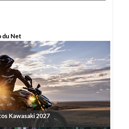
to du Net
tos
Kawasaki
2027