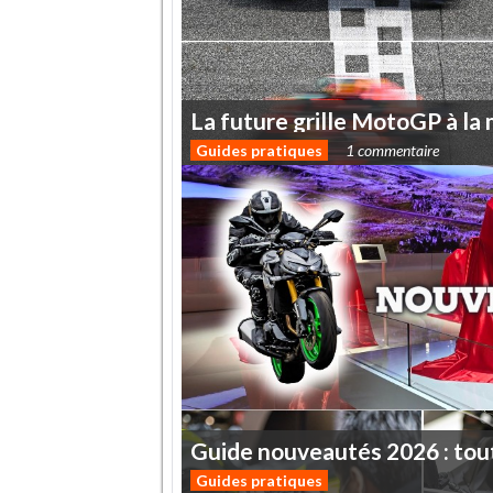
La
future
grille
MotoGP
à
la
Guides pratiques
1 commentaire
Guide
nouveautés
2026
:
tou
Guides pratiques