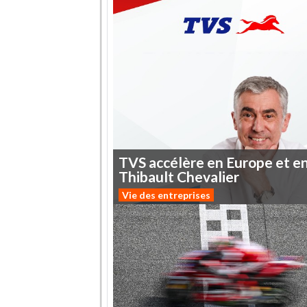
TVS
accélère
en
Europe
et
e
Thibault
Chevalier
Vie des entreprises