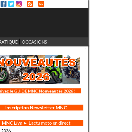
RATIQUE
OCCASIONS
uivez le GUIDE MNC Nouveautés 2026 !
Inscription Newsletter MNC
MNC
Live
► L'actu moto en direct
t 2026