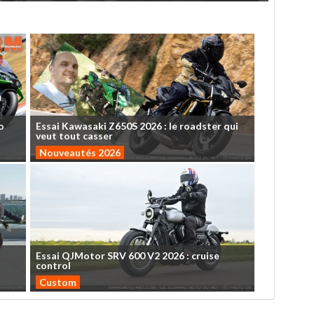
o
Essai
Kawasaki
Z650S
2026
:
le
roadster
qui
veut
tout
casser
Nouveautés 2026
Essai
QJMotor
SRV
600
V2
2026
:
cruise
control
Custom