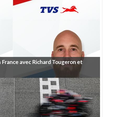
n
France
avec
Richard
Tougeron
et