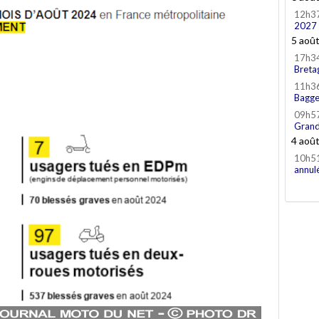
12h3
2027
5 aoû
17h3
Breta
11h3
Bagge
09h5
Grand
4 aoû
10h5
annul