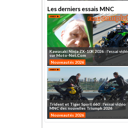
Les derniers essais MNC
Kawasaki
Ninja
ZX-10R
2026
:
l'essai
vidé
sur
Moto-Net.Com
Nouveautés 2026
Trident
et
Tiger
Sport
660
:
l'essai
vidéo
MNC
des
nouvelles
Triumph
2026
Nouveautés 2026