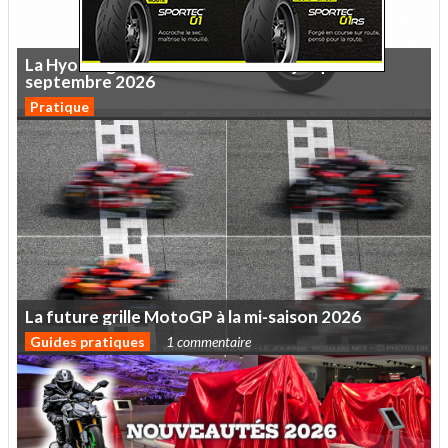
La
Hyosung
GV125X
à
4499
euros
jusqu'au
30
septembre
2026
Pratique
La
future
grille
MotoGP
à
la
mi-saison
2026
Guides pratiques
1 commentaire