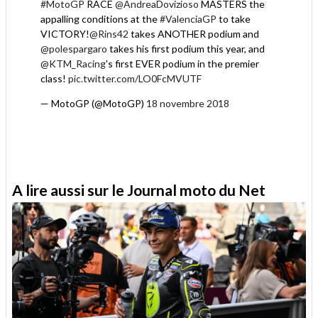
#MotoGP
RACE
@AndreaDovizioso
MASTERS the
appalling conditions at the
#ValenciaGP
to take
VICTORY!
@Rins42
takes ANOTHER podium and
@polespargaro
takes his first podium this year, and
@KTM_Racing
's first EVER podium in the premier
class!
pic.twitter.com/LO0FcMVUTF
— MotoGP (@MotoGP)
18 novembre 2018
A lire aussi sur le Journal moto du Net