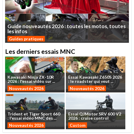
Guide
nouveautés
2026
:
toutes
les
motos,
toutes
les
infos
Guides pratiques
Les derniers essais MNC
Kawasaki
Ninja
ZX-10R
Essai
Kawasaki
Z650S
2026
2026
:
l'essai
vidéo
sur
...
:
le
roadster
qui
veut
...
Nouveautés 2026
Nouveautés 2026
Trident
et
Tiger
Sport
660
Essai
QJMotor
SRV
600
V2
:
l'essai
vidéo
MNC
des
...
2026
:
cruise
control
Nouveautés 2026
Custom