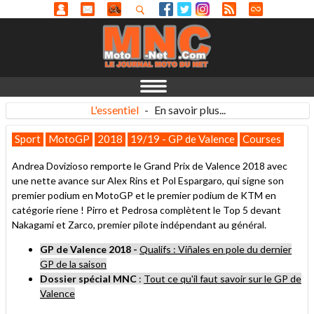
L'essentiel
-
En savoir plus...
Sport
MotoGP
2018
19/19 - GP de Valence
Courses
Andrea Dovizioso remporte le Grand Prix de Valence 2018 avec
une nette avance sur Alex Rins et Pol Espargaro, qui signe son
premier podium en MotoGP et le premier podium de KTM en
catégorie riene ! Pirro et Pedrosa complètent le Top 5 devant
Nakagami et Zarco, premier pilote indépendant au général.
GP de Valence 2018 -
Qualifs : Viñales en pole du dernier
GP de la saison
Dossier spécial MNC
:
Tout ce qu'il faut savoir sur le GP de
Valence