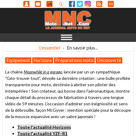
L'essentiel
-
En savoir plus...
Equipement
Horizons
Préparations moto
Découverte
La chaîne
Meanwhile in a garage
, lancée par un un sympathique
"Géo-trouve-tout", dévoile sa dernière création : une bulle profilée
transparente pour moto, destinée à abriter son piloter des
intempéries ! Son créateur, qui bosse dans l'aéronautique, montre
chaque détail du processus de fabrication à travers une longue
vidéo de 59 minutes. L'occasion d'admirer son inégniosité et sens
de la débrouille, façon McGyver : mention spéciale pour la découpe
de la mousse expansive avec un sabre japonais !
Toute l'actualité Horizons
Toute l'actualité YZF-R1