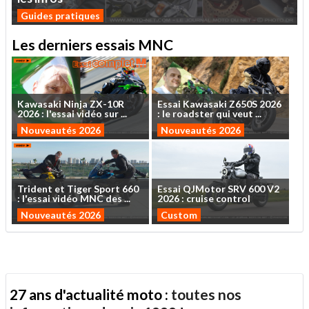
Guides pratiques
Les derniers essais MNC
Kawasaki
Ninja
ZX-10R
Essai
Kawasaki
Z650S
2026
2026
:
l'essai
vidéo
sur
...
:
le
roadster
qui
veut
...
Nouveautés 2026
Nouveautés 2026
Trident
et
Tiger
Sport
660
Essai
QJMotor
SRV
600
V2
:
l'essai
vidéo
MNC
des
...
2026
:
cruise
control
Nouveautés 2026
Custom
27 ans d'actualité moto :
toutes nos