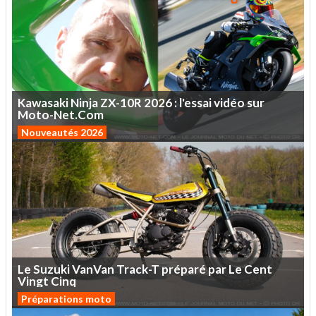
Kawasaki
Ninja
ZX-10R
2026
:
l'essai
vidéo
sur
Moto-Net.Com
Nouveautés 2026
Le
Suzuki
VanVan
Track-T
préparé
par
Le
Cent
Vingt
Cinq
Préparations moto