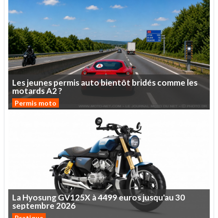
Les
jeunes
permis
auto
bientôt
bridés
comme
les
motards
A2
?
Permis moto
La
Hyosung
GV125X
à
4499
euros
jusqu'au
30
septembre
2026
Pratique