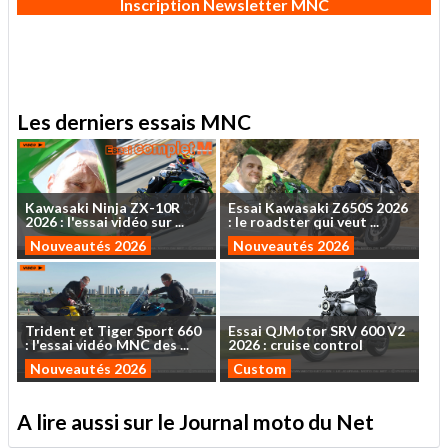
Inscription Newsletter MNC
Les derniers essais MNC
Kawasaki
Ninja
ZX-10R
Essai
Kawasaki
Z650S
2026
2026
:
l'essai
vidéo
sur
...
:
le
roadster
qui
veut
...
Nouveautés 2026
Nouveautés 2026
Trident
et
Tiger
Sport
660
Essai
QJMotor
SRV
600
V2
:
l'essai
vidéo
MNC
des
...
2026
:
cruise
control
Nouveautés 2026
Custom
A lire aussi sur le Journal moto du Net