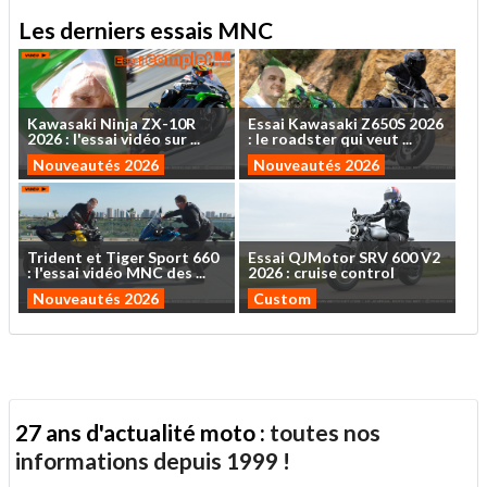
Les derniers essais MNC
Kawasaki
Ninja
ZX-10R
Essai
Kawasaki
Z650S
2026
2026
:
l'essai
vidéo
sur
...
:
le
roadster
qui
veut
...
Nouveautés 2026
Nouveautés 2026
Trident
et
Tiger
Sport
660
Essai
QJMotor
SRV
600
V2
:
l'essai
vidéo
MNC
des
...
2026
:
cruise
control
Nouveautés 2026
Custom
27 ans d'actualité moto :
toutes nos
informations depuis 1999 !