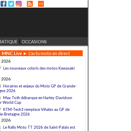
RATIQUE
OCCASIONS
MNC
Live
► L'actu moto en direct
t 2026
7
Les nouveaux coloris des motos Kawasaki
t 2026
4
Horaires et enjeux du Moto GP de Grande-
gne 2026
6
Max Toth débarque en Harley-Davidson
r World Cup
7
KTM-Tech3 remplace Viñales au GP de
e-Bretagne 2026
t 2026
1
Le Rally Moto TT 2026 de Saint-Palais est