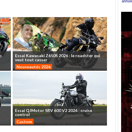
annul
o
Essai
Kawasaki
Z650S
2026
:
le
roadster
qui
veut
tout
casser
Nouveautés 2026
Essai
QJMotor
SRV
600
V2
2026
:
cruise
control
Custom